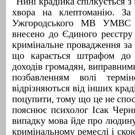
Нині крадійка спілкується 
хвора на клептоманію. За
Ужгородського МВ УМВС 
внесено до Єдиного реєстру 
кримінальне провадження за ч
що карається штрафом до 
доходів громадян, виправними
позбавленням волі термі
відрізняються від інших крад
поцупити, тому що це не спос
пояснює психолог Ісак Черн
випадку мова йде про людину,
кримінальному ремеслі і скою