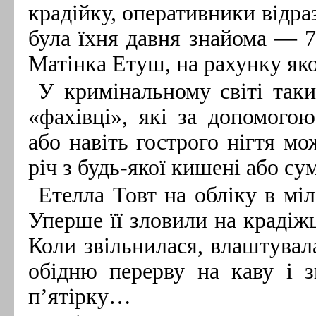
крадійку, оперативники відраз
була їхня давня знайома — 7
Матінка Етуш, на рахунку яко
У кримінальному світі таки
«фахівці», які за допомогою
або навіть гострого нігтя мо
річ з будь-якої кишені або су
Етелла Товт на обліку в мі
Уперше її зловили на крадіжці
Коли звільнилася, влаштувал
обідню перерву на каву і 
п’ятірку…