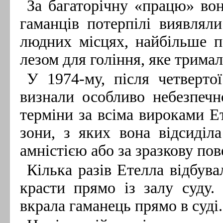
За багаторічну «працю» во
гаманців потерпілі виявлял
людних місцях, найбільше п
лезом для гоління, яке трима
У 1974-му, після четверто
визнали особливо небезпеч
терміни за всіма вироками Е
зони, з яких вона відсиділ
амністією або за зразкову пов
Кілька разів Етелла відбув
красти прямо із залу суду
вкрала гаманець прямо в суді.