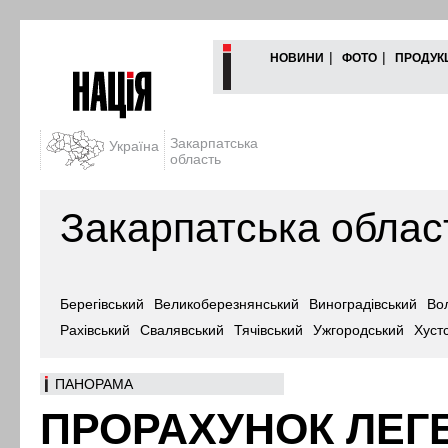
|
|
НОВИНИ
ФОТО
ПРОДУК
Закарпатська
Україна
область
Закарпатська облас
Берегівський
Великоберезнянський
Виноградівський
Во
Рахівський
Свалявський
Тячівський
Ужгородський
Хуст
ПАНОРАМА
ПРОРАХУНОК ЛЕГ