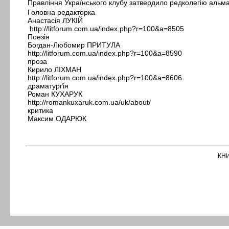
Правління Українського клубу затвердило редколегію аль
Головна редакторка
Анастасія ЛУКІЙ
http://litforum.com.ua/index.php?r=100&a=8505
Поезія
Богдан-Любомир ПРИТУЛА
http://litforum.com.ua/index.php?r=100&a=8590
проза
Кирило ЛІХМАН
http://litforum.com.ua/index.php?r=100&a=8606
драматурґія
Роман КУХАРУК
http://romankuxaruk.com.ua/uk/about/
критика
Максим ОДАРЮК
КН