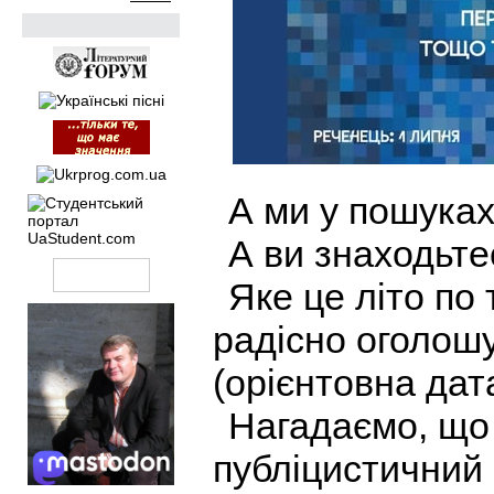
А ми у пошука
А ви знаходьте
Яке це літо по 
радісно оголошу
(орієнтовна дат
Нагадаємо, що
публіцистичний 