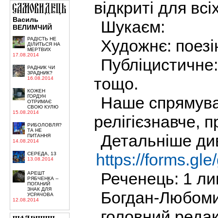
відкриті для всіх
Василь
Шукаєм:
ВЕЛИМЧИЙ
РАДІСТЬ НЕ
Художнє: поезі
ДІЛИТЬСЯ НА
МЕРТВИХ
17.08.2014
Публіцистичне: 
РАДНИК ЧИ
ЗРАДНИК?
тощо.
16.08.2014
КОЖЕН
Наше спрямува
ГОРДУН
ОТРИМАЄ
СВОЮ КУЛЮ
15.08.2014
релігієзнавче, 
РИБОЛОВЛЯ?
ТА НЕ
Детальніше див
ПИТАННЯ
14.08.2014
https://forms.
СЕРЕДА, 13
13.08.2014
Реченець: 1 ли
АРЕШТ
РЯБЧЕНКА --
ПОГАНИЙ
ЗНАК ДЛЯ
Богдан-Любом
УСРАЧОВА
12.08.2014
головний реда