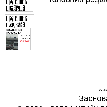
ЩОДЕННИК
КОЧУКОВА
Поїздка в
Запоріжжя
24.04.2015
КНИ
Заснов