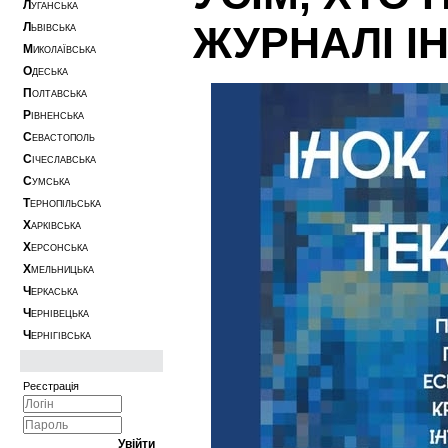
Л
УГАНСЬКА
ЖУРНАЛІ І
Л
ЬВІВСЬКА
М
ИКОЛАЇВСЬКА
О
ДЕСЬКА
П
ОЛТАВСЬКА
Р
ІВНЕНСЬКА
С
ЕВАСТОПОЛЬ
С
ІЧЕСЛАВСЬКА
С
УМСЬКА
Т
ЕРНОПІЛЬСЬКА
Х
АРКІВСЬКА
Х
ЕРСОНСЬКА
Х
МЕЛЬНИЦЬКА
Ч
ЕРКАСЬКА
Ч
ЕРНІВЕЦЬКА
Ч
ЕРНІГІВСЬКА
Реєстрація