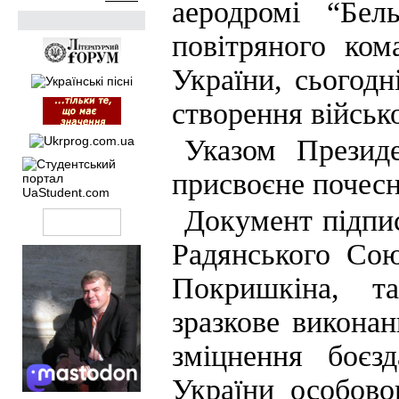
аеродромі “Бе
повітряного ко
України, сьогодн
створення військ
Указом Презид
присвоєне почесн
Документ підпис
Радянського Сою
Покришкіна, та
зразкове виконан
зміцнення боєз
України особово