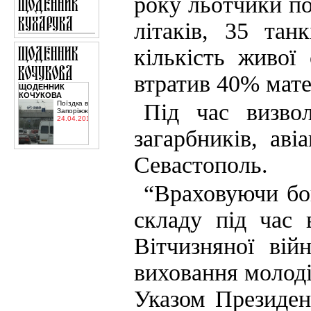
року льотчики по
літаків, 35 тан
кількість живої
втратив 40% мате
ЩОДЕННИК
КОЧУКОВА
Під час визво
Поїздка в
Запоріжжя
24.04.2015
загарбників, аві
Севастополь.
“Враховуючи бой
складу під час 
Вітчизняної ві
виховання молоді
Указом Президен