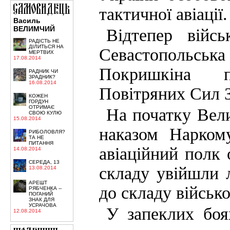
тактичної авіації.
Василь
ВЕЛИМЧИЙ
Відтепер війс
РАДІСТЬ НЕ
ДІЛИТЬСЯ НА
Севастопольська 
МЕРТВИХ
17.08.2014
Покришкіна п
РАДНИК ЧИ
ЗРАДНИК?
16.08.2014
Повітряних Сил 
КОЖЕН
ГОРДУН
ОТРИМАЄ
На початку Вели
СВОЮ КУЛЮ
15.08.2014
наказом Нарком
РИБОЛОВЛЯ?
ТА НЕ
ПИТАННЯ
авіаційний полк 
14.08.2014
СЕРЕДА, 13
складу увійшли 
13.08.2014
АРЕШТ
до складу військ
РЯБЧЕНКА --
ПОГАНИЙ
ЗНАК ДЛЯ
УСРАЧОВА
У запеклих боя
12.08.2014