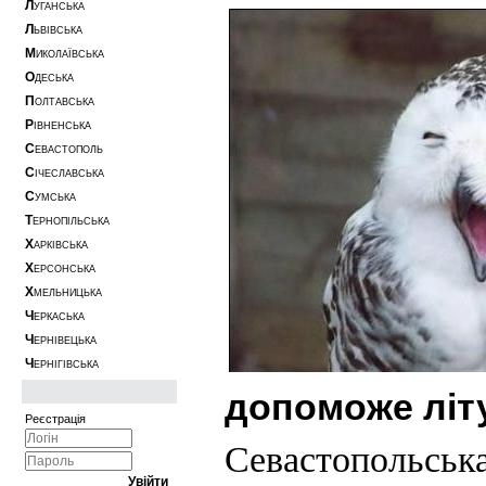
Л
УГАНСЬКА
Л
ЬВІВСЬКА
М
ИКОЛАЇВСЬКА
О
ДЕСЬКА
П
ОЛТАВСЬКА
Р
ІВНЕНСЬКА
С
ЕВАСТОПОЛЬ
С
ІЧЕСЛАВСЬКА
С
УМСЬКА
Т
ЕРНОПІЛЬСЬКА
Х
АРКІВСЬКА
Х
ЕРСОНСЬКА
Х
МЕЛЬНИЦЬКА
Ч
ЕРКАСЬКА
Ч
ЕРНІВЕЦЬКА
Ч
ЕРНІГІВСЬКА
допоможе літ
Реєстрація
Севастопольська