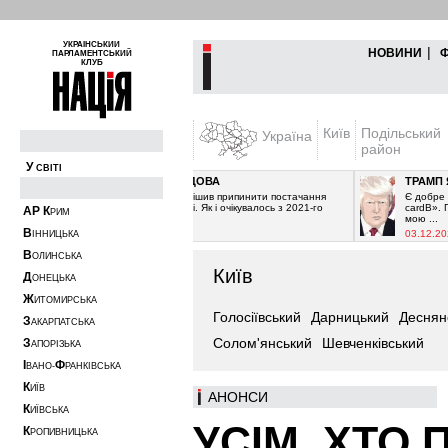
УКРАЇНСЬКИЙ
|
НОВИНИ
ПАРЛАМЕНТСЬКИЙ
КЛУБ
Київ
Подільський
Україна
район
У
СВІТІ
ҐАЗ І МОЛДОВА
ТРАМП ЯК 
Ґазпром вирішив припинити постачання
Є добре від
газу Молдові. Як і очікувалось з 2021-го
cardВ». Пер
А
Р
К
РИМ
року. ...
мою ...
В
29.12.2024
03.12.2024
ІННИЦЬКА
В
ОЛИНСЬКА
Київ
Д
ОНЕЦЬКА
Ж
ИТОМИРСЬКА
Голосіївський
Дарницький
Деснян
З
АКАРПАТСЬКА
Солом'янський
Шевченківський
З
АПОРІЗЬКА
І
Ф
ВАНО-
РАНКІВСЬКА
К
ИЇВ
АНOНСИ
К
ИЇВСЬКА
УСІМ, ХТО 
К
РОПИВНИЦЬКА