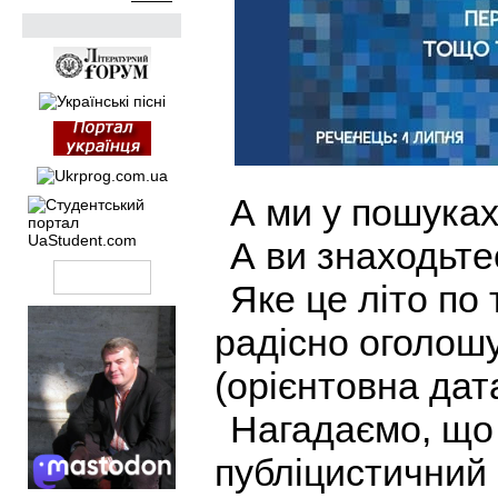
А ми у пошука
А ви знаходьте
Яке це літо по 
радісно оголошу
(орієнтовна дат
Нагадаємо, що
публіцистичний 