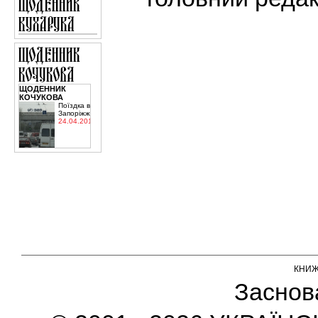
ЩОДЕННИК
КОЧУКОВА
Поїздка в
Запоріжжя
24.04.2015
КНИ
Заснов