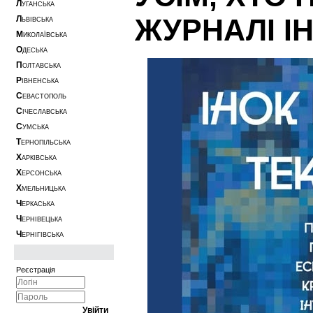
Л
УГАНСЬКА
ЖУРНАЛІ І
Л
ЬВІВСЬКА
М
ИКОЛАЇВСЬКА
О
ДЕСЬКА
П
ОЛТАВСЬКА
Р
ІВНЕНСЬКА
С
ЕВАСТОПОЛЬ
С
ІЧЕСЛАВСЬКА
С
УМСЬКА
Т
ЕРНОПІЛЬСЬКА
Х
АРКІВСЬКА
Х
ЕРСОНСЬКА
Х
МЕЛЬНИЦЬКА
Ч
ЕРКАСЬКА
Ч
ЕРНІВЕЦЬКА
Ч
ЕРНІГІВСЬКА
Реєстрація