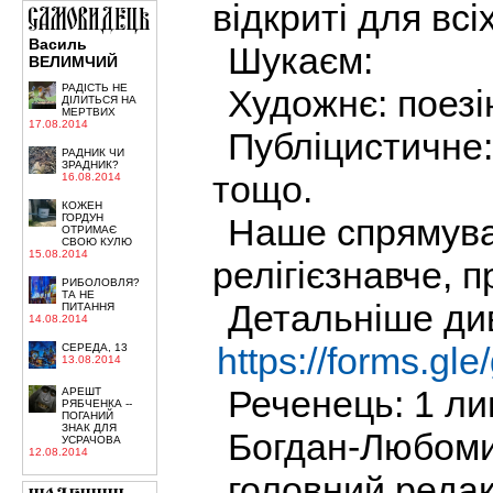
відкриті для всіх
Василь
Шукаєм:
ВЕЛИМЧИЙ
РАДІСТЬ НЕ
Художнє: поезі
ДІЛИТЬСЯ НА
МЕРТВИХ
17.08.2014
Публіцистичне: 
РАДНИК ЧИ
ЗРАДНИК?
тощо.
16.08.2014
КОЖЕН
Наше спрямува
ГОРДУН
ОТРИМАЄ
СВОЮ КУЛЮ
15.08.2014
релігієзнавче, 
РИБОЛОВЛЯ?
ТА НЕ
Детальніше див
ПИТАННЯ
14.08.2014
https://forms.
СЕРЕДА, 13
13.08.2014
Реченець: 1 ли
АРЕШТ
РЯБЧЕНКА --
ПОГАНИЙ
ЗНАК ДЛЯ
Богдан-Любом
УСРАЧОВА
12.08.2014
головний реда