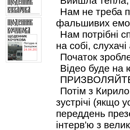
Вийшла тепла, с
Нам не треба п
фальшивих емоц
Нам потрібні сп
ЩОДЕННИК
КОЧУКОВА
на собі, слухачі 
Поїздка в
Запоріжжя
24.04.2015
Початок зробл
Відео буде на 
ПРИЗВОЛЯЙТ
Потім з Кирило
зустрічі (якщо у
переддень презе
інтерв'ю з вели