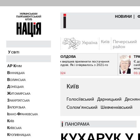
УКРАЇНСЬКИЙ
|
НОВИНИ
ПАРЛАМЕНТСЬКИЙ
КЛУБ
Київ
Печерський
Україна
район
У
СВІТІ
ҐАЗ І МОЛДОВА
ТРАМП Я
Ґазпром вирішив припинити постачання
Є добре ві
газу Молдові. Як і очікувалось з 2021-го
cardВ». Пе
А
Р
К
РИМ
року. ...
мою ...
В
29.12.2024
03.12.20
ІННИЦЬКА
В
ОЛИНСЬКА
Київ
Д
ОНЕЦЬКА
Ж
ИТОМИРСЬКА
Голосіївський
Дарницький
Деснян
З
АКАРПАТСЬКА
Солом'янський
Шевченківський
З
АПОРІЗЬКА
І
Ф
ВАНО-
РАНКІВСЬКА
К
ИЇВ
ПАНОРАМА
К
ИЇВСЬКА
КУХАРУК У 
К
РОПИВНИЦЬКА