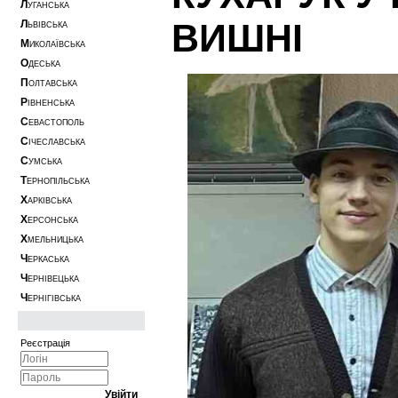
Л
УГАНСЬКА
ВИШНІ
Л
ЬВІВСЬКА
М
ИКОЛАЇВСЬКА
О
ДЕСЬКА
П
ОЛТАВСЬКА
Р
ІВНЕНСЬКА
С
ЕВАСТОПОЛЬ
С
ІЧЕСЛАВСЬКА
С
УМСЬКА
Т
ЕРНОПІЛЬСЬКА
Х
АРКІВСЬКА
Х
ЕРСОНСЬКА
Х
МЕЛЬНИЦЬКА
Ч
ЕРКАСЬКА
Ч
ЕРНІВЕЦЬКА
Ч
ЕРНІГІВСЬКА
Реєстрація