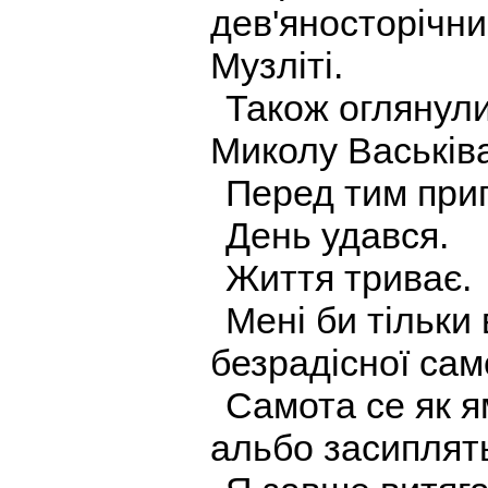
дев'яносторічн
Музліті.
Також огляну
Миколу Васьків
Перед тим прип
День удався.
Життя триває.
Мені би тільки 
безрадісної сам
Самота се як я
альбо засиплят