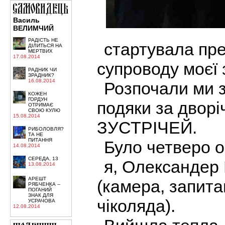
Василь
ВЕЛИМЧИЙ
РАДІСТЬ НЕ
стартувала пре
ДІЛИТЬСЯ НА
МЕРТВИХ
17.08.2014
супроводу моє
РАДНИК ЧИ
ЗРАДНИК?
16.08.2014
Розпочали ми з
КОЖЕН
ГОРДУН
подяки за двор
ОТРИМАЄ
СВОЮ КУЛЮ
15.08.2014
ЗУСТРІЧЕЙ.
РИБОЛОВЛЯ?
ТА НЕ
ПИТАННЯ
Було четверо о
14.08.2014
СЕРЕДА, 13
я, Олександер 
13.08.2014
АРЕШТ
(камера, запита
РЯБЧЕНКА --
ПОГАНИЙ
ЗНАК ДЛЯ
чіколяда).
УСРАЧОВА
12.08.2014