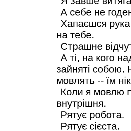
Я завше витяга
А себе не годе
Хапаєшся рукам
на тебе.
Страшне відчу
А ті, на кого н
зайняті собою. 
мовлять -- їм ні
Коли я мовлю п
внутрішня.
Рятує робота.
Рятує сієста.