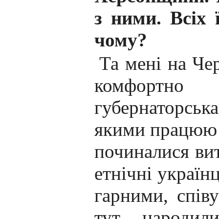
з ними. Всіх 
чому?
Та мені на Че
комфортно 
губернаторська
якими працюю і
починалися вит
етнічні україн
гарними, спів
тут народил