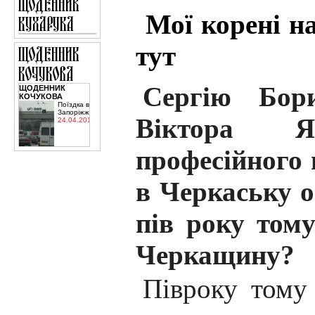
Мої корені н
тут
Сергію Бори
ЩОДЕННИК
КОЧУКОВА
Поїздка в
Запоріжжя
Віктора Я
24.04.2015
професійного 
в Черкаську о
пів року том
Черкащину?
Півроку тому 