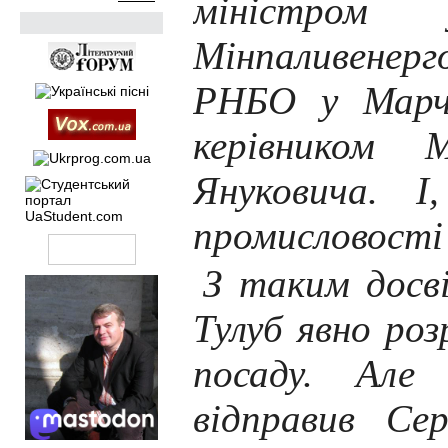
міністром 
Мінпаливенерг
РНБО у Марчу
керівником 
Януковича. І,
промисловості 
З таким досві
Тулуб явно роз
посаду. Але 
відправив Сер