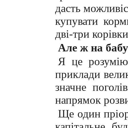
дасть можливіс
купувати корм
дві-три корівки
Але ж на бабу
Я це розумію
приклади велик
значне поголі
напрямок розви
Ще один пріор
капітальне бу