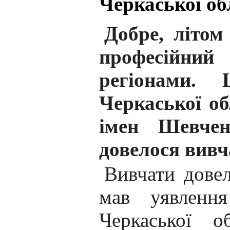
Черкаської об
Добре, літом
професійни
регіонами.
Черкаської об
імен Шевче
довелося вивч
Вивчати довел
мав уявлення
Черкаської о