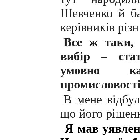
Шевченко й ба
керівників різ
Все ж таки, 
вибір – ста
умовно ка
промисловост
В мене відбул
що його рішенн
Я мав уявлен