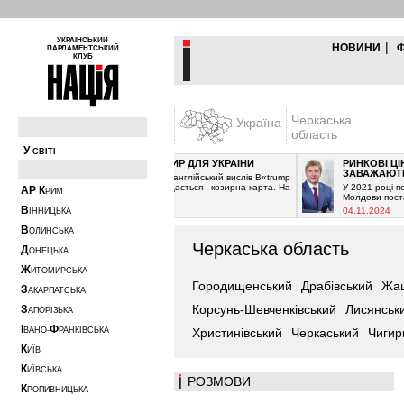
УКРАЇНСЬКИЙ
|
НОВИНИ
ПАРЛАМЕНТСЬКИЙ
КЛУБ
Черкаська
Україна
область
У
СВІТІ
ТРАМП ЯК КОЗИР ДЛЯ УКРАЇНИ
РИНКОВІ ЦІНИ НА ГАЗ
ЗАВАЖАЮТЬ ВИГРАТ
Є добре відомий англійський вислів В«trump
cardВ». Перекладається - козирна карта. На
У 2021 році перед Прези
А
Р
К
РИМ
мою ...
Молдови постала проблем
В
03.12.2024
04.11.2024
ІННИЦЬКА
В
ОЛИНСЬКА
Черкаська область
Д
ОНЕЦЬКА
Ж
ИТОМИРСЬКА
Городищенський
Драбівський
Жаш
З
АКАРПАТСЬКА
Корсунь-Шевченківський
Лисянськ
З
АПОРІЗЬКА
І
Ф
ВАНО-
РАНКІВСЬКА
Христинівський
Черкаський
Чигир
К
ИЇВ
К
ИЇВСЬКА
РОЗМОВИ
К
РОПИВНИЦЬКА