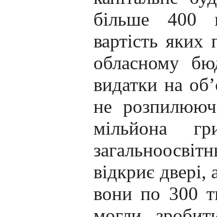
більше 400 н
вартість яких 
обласному бюд
видатки на об’
не розпилююч
мільйона гр
загальноосві
відкриє двері,
вони по 300 т
могли зробит