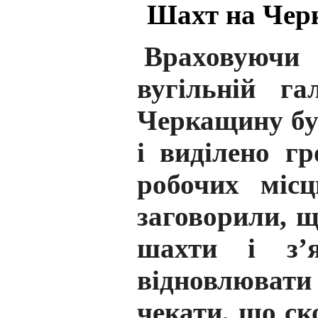
Шахт на Черк
Враховуючи 
вугільній га
Черкащину бу
і виділено г
робочих місц
заговорили, щ
шахти і з’
відновлювати
чекати, що ск