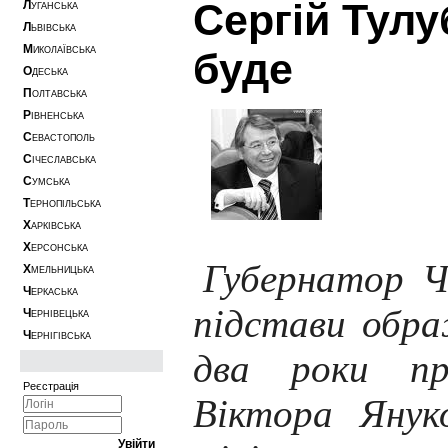
Сергій Тулу
Л
УГАНСЬКА
Л
ЬВІВСЬКА
М
ИКОЛАЇВСЬКА
буде
О
ДЕСЬКА
П
ОЛТАВСЬКА
Р
ІВНЕНСЬКА
С
ЕВАСТОПОЛЬ
С
ІЧЕСЛАВСЬКА
С
УМСЬКА
Т
ЕРНОПІЛЬСЬКА
Х
АРКІВСЬКА
Х
ЕРСОНСЬКА
Губернатор Ч
Х
МЕЛЬНИЦЬКА
Ч
ЕРКАСЬКА
підстави обр
Ч
ЕРНІВЕЦЬКА
Ч
ЕРНІГІВСЬКА
два роки пр
Реєстрація
Віктора Янук