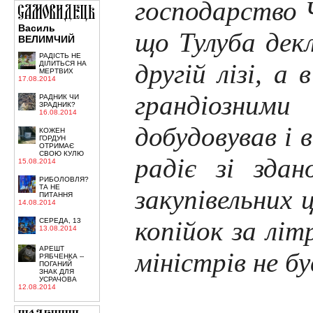
господарство Ч
Василь
що Тулуба декл
ВЕЛИМЧИЙ
РАДІСТЬ НЕ
другій лізі, а
ДІЛИТЬСЯ НА
МЕРТВИХ
17.08.2014
грандіозни
РАДНИК ЧИ
ЗРАДНИК?
16.08.2014
добудовував і 
КОЖЕН
ГОРДУН
ОТРИМАЄ
СВОЮ КУЛЮ
радіє зі зда
15.08.2014
РИБОЛОВЛЯ?
ТА НЕ
закупівельних 
ПИТАННЯ
14.08.2014
копійок за літ
СЕРЕДА, 13
13.08.2014
АРЕШТ
міністрів не б
РЯБЧЕНКА --
ПОГАНИЙ
ЗНАК ДЛЯ
УСРАЧОВА
12.08.2014