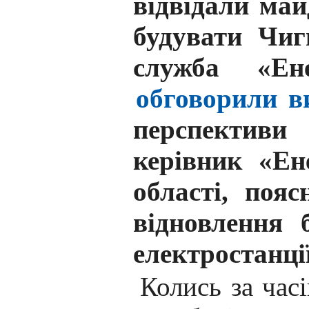
відвідали ма
будувати Чиг
служба «Ен
обговорили ви
перспектив
керівник «Ен
області, поя
відновлення 
електростанці
Колись за час