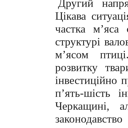
Другий напр
Цікава ситуаці
частка м’яса 
структурі вало
м’ясом птиц
розвитку тва
інвестиційно п
п’ять-шість і
Черкащині, а
законодавст