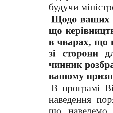
будучи міністр
Щодо ваших к
що керівництв
в чварах, що 
зі сторони д
чинник розбра
вашому призн
В програмі В
наведення по
що наведемо 