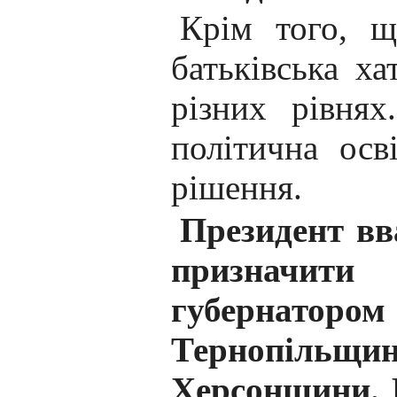
Крім того, щ
батьківська ха
різних рівня
політична осв
рішення.
Президент вв
призначи
губернатором
Тернопіль
Херсонщини. 