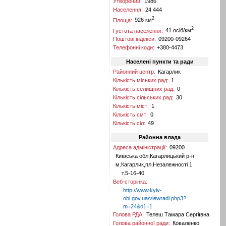
Утворений:
1986
Населення:
24 444
2
Площа:
926 км
2
Густота населення:
41 осіб/км
Поштові індекси:
09200-09264
Телефонні коди:
+380-4473
Населені пункти та ради
Районний центр:
Кагарлик
Кількість міських рад:
1
Кількість селищних рад:
0
Кількість сільських рад:
30
Кількість міст:
1
Кількість смт:
0
Кількість сіл:
49
Районна влада
Адреса адміністрації:
09200
Київська обл,Кагарлицький р-н
м.Кагарлик,пл.Незалежності 1
т.5-16-40
Веб-сторінка:
http://www.kyiv-
obl.gov.ua/viewradi.php3?
m=24&o1=1
Голова РДА:
Телеш Тамара Сергіївна
Голова районної ради:
Коваленко