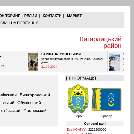
|
|
|
ОНІТОРИНГ
РЕЛІЗИ
КОНТАКТИ
МАРКЕТ
ЛА ІІ НА ПОЛІТИЧНУ ...
Кагарлицький
район
ВАРШАВА. СИНЕНЬКИЙ
ОРБАН ПР
запрезентував свою книзь ув Українському
Дуже важливо
домі
Угорщині, бо
багато хто де
21.06.2024
11.06.2024
ІНФОРМАЦІЯ
ківський
Вишгородський
івський
Обухівський
Тетіївський
Фастівський
Герб
Прапор
Основні дані
Код КОАТУУ:
3222200000