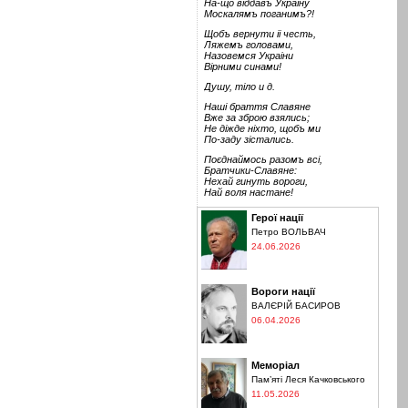
На-що віддавъ Україну
Москалямъ поганимъ?!
Щобъ вернути іі честь,
Ляжемъ головами,
Назовемся Украіни
Вірними синами!
Душу, тіло и д.
Наші браття Славяне
Вже за зброю взялись;
Не діжде ніхто, щобъ ми
По-заду зістались.
Поєднаймось разомъ всі,
Братчики-Славяне:
Нехай гинуть вороги,
Най воля настане!
Герої нації
Петро ВОЛЬВАЧ
24.06.2026
Вороги нації
ВАЛЄРІЙ БАСИРОВ
06.04.2026
Меморіал
Пам’яті Леся Качковського
11.05.2026