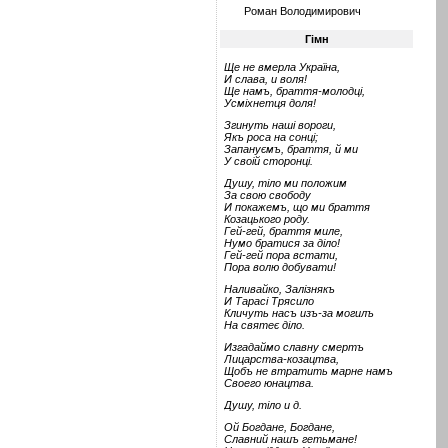
Роман Володимирович
Гімн
Ще не вмерла Україна,
И слава, и воля!
Ще намъ, браття-молодці,
Усміхнетця доля!
Згинуть наші вороги,
Якъ роса на сонці;
Запануємъ, браття, й ми
У своій сторонці.
Душу, тіло ми положим
За свою свободу
И покажемъ, що ми браття
Козацького роду.
Гей-гей, браття миле,
Нумо братися за діло!
Гей-гей пора встати,
Пора волю добувати!
Наливайко, Залізнякъ
И Тарасі Трясило
Кличуть насъ изъ-за могилъ
На святеє діло.
Изгадаймо славну смертъ
Лицарства-козацтва,
Щобъ не втратить марне намъ
Своего юнацтва.
Душу, тіло и д.
Ой Богдане, Богдане,
Славний нашъ гетьмане!