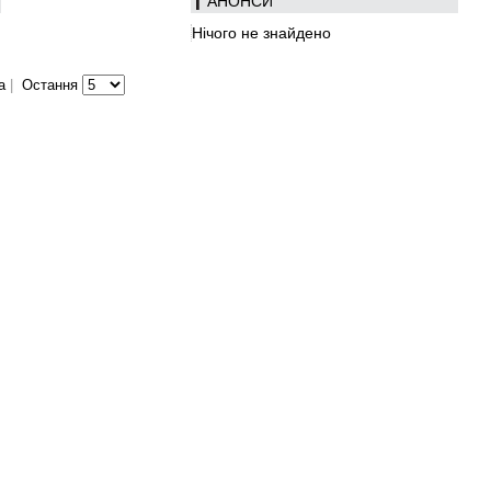
АНOНСИ
Нічого не знайдено
а
|
Остання