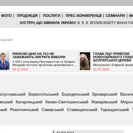
|
|
|
|
|
ФОТО
ПРОДУКЦІЯ
ПОСЛУГИ
ПРЕС-КОНФЕРЕНЦІЇ
СЕМІНАРИ
М
ЗУСТРІЧ, ЩО ЗМІНИЛА УКРАЇНУ:
В В В ВПЛИВ ВІЗИТУ ІВАНА ПАВ
ицький
РИНКОВІ ЦІНИ НА ГАЗ НЕ
ГЛАВА ПЦУ ПРИВІТАВ
ЗАВАЖАЮТЬ ВИГРАТИ ВИБОРИ
НОВООБРАНОГО ГЛАВУ
БОЛГАРСЬКОЇ ЦЕРКВИ
У 2021 році перед Президентом та Урядом
Молдови постала проблема кремлівського...
Митрополит Епіфаній привітав...
04.11.2024
01.07.2024
огуславський
Бориспільський
Бородянський
Броварський
Василь
івський
Кагарлицький
Києво-Святошинський
Макарівський
Мирон
ький
Рокитнянський
Сквирський
Ставищенський
Таращанський