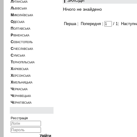
ЗАХОДИ
Л
УГАНСЬКА
Л
Нічого не знайдено
ЬВІВСЬКА
М
ИКОЛАЇВСЬКА
О
ДЕСЬКА
Перша
|
Попередня
|
/
1
|
Наступн
П
ОЛТАВСЬКА
Р
ІВНЕНСЬКА
С
ЕВАСТОПОЛЬ
С
ІЧЕСЛАВСЬКА
С
УМСЬКА
Т
ЕРНОПІЛЬСЬКА
Х
АРКІВСЬКА
Х
ЕРСОНСЬКА
Х
МЕЛЬНИЦЬКА
Ч
ЕРКАСЬКА
Ч
ЕРНІВЕЦЬКА
Ч
ЕРНІГІВСЬКА
Реєстрація