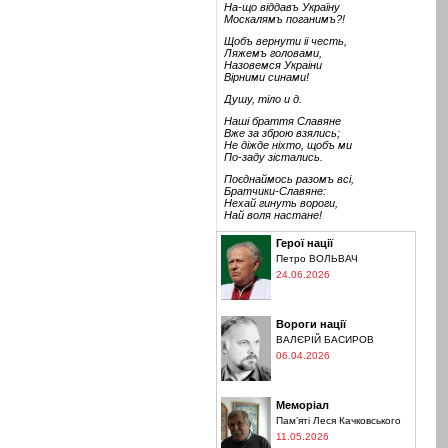
На-що віддавъ Україну
Москалямъ поганимъ?!
Щобъ вернути іі честь,
Ляжемъ головами,
Назовемся Украіни
Вірними синами!
Душу, тіло и д.
Наші браття Славяне
Вже за зброю взялись;
Не діжде ніхто, щобъ ми
По-заду зістались.
Поєднаймось разомъ всі,
Братчики-Славяне:
Нехай гинуть вороги,
Най воля настане!
Герої нації
Петро ВОЛЬВАЧ
24.06.2026
Вороги нації
ВАЛЄРІЙ БАСИРОВ
06.04.2026
Меморіал
Пам’яті Леся Качковського
11.05.2026