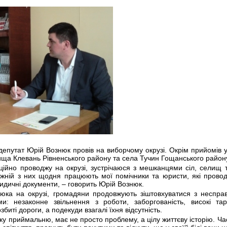
путат Юрій Вознюк провів на виборчому окрузі. Окрім прийомів у 
ща Клевань Рівненського району та села Тучин Гощанського район
ційно проводжу на окрузі, зустрічаюся з мешканцями сіл, селищ т
ній з них щодня працюють мої помічники та юристи, які проводя
дичні документи, – говорить Юрій Вознюк.
ка на окрузі, громадяни продовжують зіштовхуватися з несправ
и: незаконне звільнення з роботи, заборгованість, високі та
иті дороги, а подекуди взагалі їхня відсутність.
ку приймальню, має не просто проблему, а цілу життєву історію. Ч