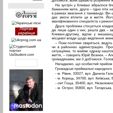
допомоги, вони шукають розуміння й с
На зустріч у Клевані зібралося 
бажанням жити, друга – гідно піти н
в рамках змагання з таеквандо. Він 
дає змоги втілити це в життя. Йог
кваліфікованого спеціаліста з ремо
Друга проблема стосується кладо
діє лише один з них, решта два – з
Клевані-другому, відтак у мешкан
місцевої влади щодо виділення земе
– Поки політики сваряться, ведуть
чи в районних адміністраціях. Пр
ситуаціями, то майже одразу нашто
життя, – говорить Юрій Вознюк. – Ал
громадянами, ми її доб’ємося. Гол
Нагадаємо, що особистий прийом 
Громадські приймальні народного 
- м. Рівне, 33027, вул. Данила Гал
- м. Корець, 34700, вул. Київська, 8
- смт Гоща, 35400, вул. Незалежнос
- м. Острог, 35800, вул. Татарська, 