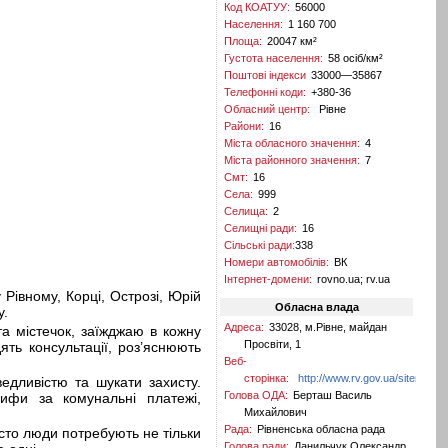
Код КОАТУУ:
56000
Населення:
1 160 700
Площа:
20047 км²
Густота населення:
58 осіб/км²
Поштові індекси
33000—35867
Телефонні коди:
+380-36
Обласний центр:
Рівне
Райони:
16
Міста обласного значення:
4
Міста районного значення:
7
Смт:
16
Села:
999
Селища:
2
Селищні ради:
16
Сільські ради:
338
Номери автомобілів:
BК
Інтернет-домени:
rovno.ua; rv.ua
Рівному, Корці, Острозі, Юрій
Обласна влада
у.
Адреса:
33028, м.Рівне, майдан
а містечок, заїжджаю в кожну
Просвіти, 1
ть консультації, роз’яснюють
Веб-
сторінка:
http://www.rv.gov.ua/sitenew/m
едливістю та шукати захисту.
Голова ОДА:
Берташ Василь
рифи за комунальні платежі,
Михайлович
Рада:
Рівненська обласна рада
асто люди потребують не тільки
Голова ради:
Данильчук Олександр