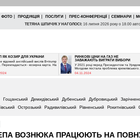
|
|
|
|
|
ФОТО
ПРОДУКЦІЯ
ПОСЛУГИ
ПРЕС-КОНФЕРЕНЦІЇ
СЕМІНАРИ
М
ТЕТЯНА ШПИЧУК У НАГОЛОСІ:
16 липня 2026 року о 18.00 авто
КОЗИР ДЛЯ УКРАЇНИ
РИНКОВІ ЦІНИ НА ГАЗ НЕ
ЗАВАЖАЮТЬ ВИГРАТИ ВИБОРИ
мий англійський вислів В«trump
кладається - козирна карта. На
У 2021 році перед Президентом та Урядом
Молдови постала проблема кремлівського...
04.11.2024
Гощанський
Демидівський
Дубенський
Дубровицький
Зарічнен
івський
Острозький
Радивилівський
Рівненський
Рокитнівський
ЕПА ВОЗНЮКА ПРАЦЮЮТЬ НА ПОВН