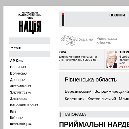
УКРАЇНСЬКИЙ
|
НОВИНИ
ПАРЛАМЕНТСЬКИЙ
КЛУБ
Рівненська
Україна
область
У
СВІТІ
ҐАЗ І МОЛДОВА
ТРАМП ЯК 
Ґазпром вирішив припинити постачання
Є добре відо
газу Молдові. Як і очікувалось з 2021-го
cardВ». Пере
А
Р
К
РИМ
року. ...
мою ...
В
29.12.2024
03.12.2024
ІННИЦЬКА
В
ОЛИНСЬКА
Рівненська область
Д
ОНЕЦЬКА
Ж
ИТОМИРСЬКА
Березнівський
Володимирецький
З
АКАРПАТСЬКА
Корецький
Костопільський
Млин
З
АПОРІЗЬКА
І
Ф
ВАНО-
РАНКІВСЬКА
К
ИЇВ
ПАНОРАМА
К
ИЇВСЬКА
ПРИЙМАЛЬНІ НАРД
К
РОПИВНИЦЬКА