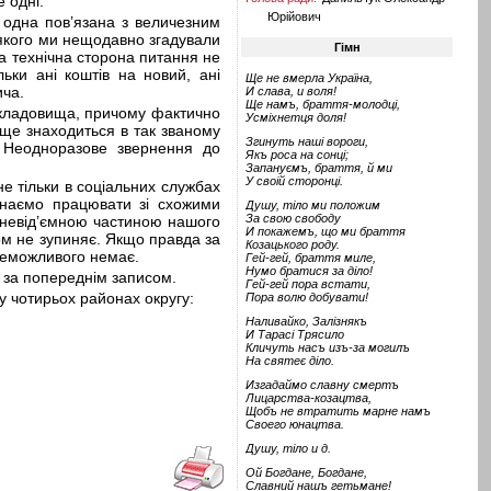
е одні.
Юрійович
 одна пов’язана з величезним
о якого ми нещодавно згадували
Гімн
Та технічна сторона питання не
ьки ані коштів на новий, ані
Ще не вмерла Україна,
ича.
И слава, и воля!
Ще намъ, браття-молодці,
 кладовища, причому фактично
Усміхнетця доля!
ище знаходиться в так званому
Згинуть наші вороги,
. Неодноразове звернення до
Якъ роса на сонці;
Запануємъ, браття, й ми
У своій сторонці.
не тільки в соціальних службах
чинаємо працювати зі схожими
Душу, тіло ми положим
За свою свободу
 невід’ємною частиною нашого
И покажемъ, що ми браття
ном не зупиняє. Якщо правда за
Козацького роду.
неможливого немає.
Гей-гей, браття миле,
Нумо братися за діло!
 за попереднім записом.
Гей-гей пора встати,
у чотирьох районах округу:
Пора волю добувати!
Наливайко, Залізнякъ
И Тарасі Трясило
Кличуть насъ изъ-за могилъ
На святеє діло.
Изгадаймо славну смертъ
Лицарства-козацтва,
Щобъ не втратить марне намъ
Своего юнацтва.
Душу, тіло и д.
Ой Богдане, Богдане,
Славний нашъ гетьмане!