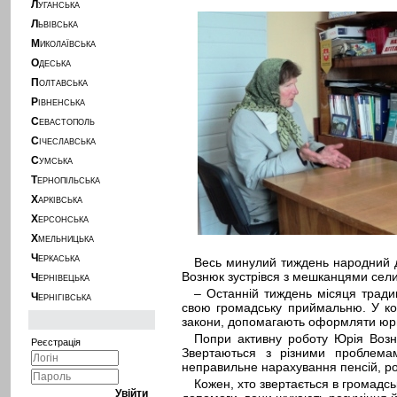
Л
УГАНСЬКА
Л
ЬВІВСЬКА
М
ИКОЛАЇВСЬКА
О
ДЕСЬКА
П
ОЛТАВСЬКА
Р
ІВНЕНСЬКА
С
ЕВАСТОПОЛЬ
С
ІЧЕСЛАВСЬКА
С
УМСЬКА
Т
ЕРНОПІЛЬСЬКА
Х
АРКІВСЬКА
Х
ЕРСОНСЬКА
Х
МЕЛЬНИЦЬКА
Ч
ЕРКАСЬКА
Весь минулий тиждень народний де
Вознюк зустрівся з мешканцями сели
Ч
ЕРНІВЕЦЬКА
– Останній тиждень місяця тради
Ч
ЕРНІГІВСЬКА
свою громадську приймальню. У кож
закони, допомагають оформляти юри
Попри активну роботу Юрія Возню
Реєстрація
Звертаються з різними проблемам
неправильне нарахування пенсій, розб
Кожен, хто звертається в громадсь