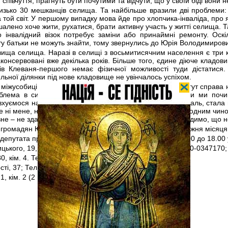
півчуття, прагнуть бути почутими та відчути, що у своїй біді вони н
близько 30 мешканців селища. Та найбільше вразили дві проблеми:
а той світ. У першому випадку мова йде про хлопчика-інваліда, пр
шалено хоче жити, рухатися, брати активну участь у житті селища. 
о інвалідний візок потребує заміни або принаймні ремонту. Оскіл
нту батьки не можуть знайти, тому звернулись до Юрія Володимиров
вища селища. Наразі в селищі з восьмитисячним населення є три
аконсервовані вже декілька років. Більше того, єдине діюче кладов
ців Клеваня-першого немає фізичної можливості туди дістатися
льної ділянки під нове кладовище не увінчалось успіхом.
 міжусобиці, громадяни потопають у своїх проблемах. І тут справа 
облема в системі, заручниками якої є всі українці. Коли ми по
вхуємося на величезну бюрократичну машину, яка, на жаль, стала
е ні мене, ні юристів з моєї громадської приймальні це жодним чи
овне – не здаватися. Кожною вирішеною справою ми доводимо, що 
громадян Юрій Вознюк проводить кожного четвертого тижня місяця
депутата працюють щодня з понеділка по п’ятницю з 9.00 до 18.00 
ицького, 19, оф. 403 (4 поверх). Тел.: (0362) 40-51-54, 050-0347170;
0, кім. 4. Тел.: (03651) 2-04-30;
ті, 37; Тел.: (068)024-91-30; 0(3650)2-19-40;
1, кім. 2 (2 поверх). Тел.: (03654) 2-00-89.