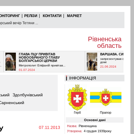
|
|
|
ОНІТОРИНГ
РЕЛІЗИ
КОНТАКТИ
МАРКЕТ
рський вечір Тетяни ...
Рівненська
область
ГЛАВА ПЦУ ПРИВІТАВ
ВАРШАВА. СИНЕНЬКИЙ
НОВООБРАНОГО ГЛАВУ
запрезентував свою книзь ув 
БОЛГАРСЬКОЇ ЦЕРКВИ
домі
Митрополит Епіфаній привітав...
21.06.2024
01.07.2024
ІНФОРМАЦІЯ
ський
Здолбунівський
Сарненський
Герб
Прапор
Основні дані
Назва:
Рівненщина
У
07.11.2013
Утворена:
4 грудня 1939року