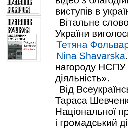
відео з благоді
виступів в укра
Вітальне слово
України виголос
ЩОДЕННИК
КОЧУКОВА
Тетяна Фольва
Поїздка в
Запоріжжя
24.04.2015
Nina Shavarska
нагороду НСПУ «
діяльність».
Від Всеукраїнс
Тараса Шевченка
Національної п
і громадський д