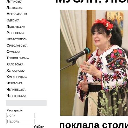
Л
УГАНСЬКА
Л
ЬВІВСЬКА
М
ИКОЛАЇВСЬКА
О
ДЕСЬКА
П
ОЛТАВСЬКА
Р
ІВНЕНСЬКА
С
ЕВАСТОПОЛЬ
С
ІЧЕСЛАВСЬКА
С
УМСЬКА
Т
ЕРНОПІЛЬСЬКА
Х
АРКІВСЬКА
Х
ЕРСОНСЬКА
Х
МЕЛЬНИЦЬКА
Ч
ЕРКАСЬКА
Ч
ЕРНІВЕЦЬКА
Ч
ЕРНІГІВСЬКА
Реєстрація
поклала столи