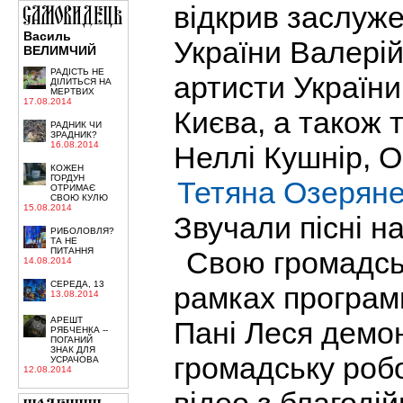
відкрив заслуж
Василь
України Валерій
ВЕЛИМЧИЙ
РАДІСТЬ НЕ
артисти Україн
ДІЛИТЬСЯ НА
МЕРТВИХ
17.08.2014
Києва, а також 
РАДНИК ЧИ
ЗРАДНИК?
16.08.2014
Неллі Кушнір, О
КОЖЕН
ГОРДУН
Тетяна Озерян
ОТРИМАЄ
СВОЮ КУЛЮ
15.08.2014
Звучали пісні на
РИБОЛОВЛЯ?
ТА НЕ
Свою громадськ
ПИТАННЯ
14.08.2014
СЕРЕДА, 13
рамках програм
13.08.2014
АРЕШТ
Пані Леся демон
РЯБЧЕНКА --
ПОГАНИЙ
ЗНАК ДЛЯ
громадську робо
УСРАЧОВА
12.08.2014