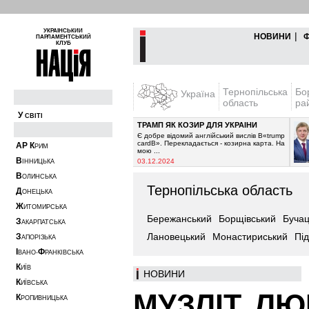
УКРАЇНСЬКИЙ
|
НОВИНИ
ПАРЛАМЕНТСЬКИЙ
КЛУБ
Тернопільська
Бо
Україна
область
ра
У
СВІТІ
ТРАМП ЯК КОЗИР ДЛЯ УКРАЇНИ
рипинити постачання
Є добре відомий англійський вислів В«trump
очікувалось з 2021-го
cardВ». Перекладається - козирна карта. На
А
Р
К
РИМ
мою ...
В
03.12.2024
ІННИЦЬКА
В
ОЛИНСЬКА
Тернопільська область
Д
ОНЕЦЬКА
Ж
ИТОМИРСЬКА
Бережанський
Борщівський
Бучац
З
АКАРПАТСЬКА
Лановецький
Монастириський
Пі
З
АПОРІЗЬКА
І
Ф
ВАНО-
РАНКІВСЬКА
К
ИЇВ
НОВИНИ
К
ИЇВСЬКА
МУЗЛІТ. Л
К
РОПИВНИЦЬКА