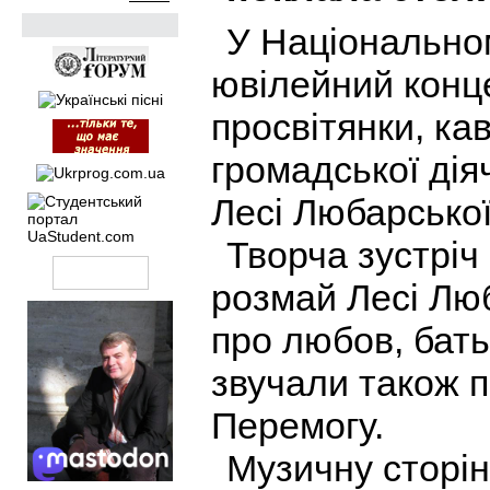
У Національном
ювілейний конц
просвітянки, кав
громадської дія
Лесі Любарської
Творча зустріч
розмай Лесі Люб
про любов, батьк
звучали також п
Перемогу.
Музичну сторін