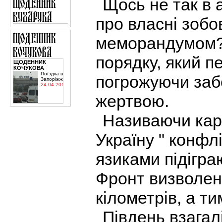
Щось не так в 
про власні зоб
меморандумом?
порядку, який п
ЩОДЕННИК
КОЧУКОВА
Поїздка в
погрожуючи заб
Запоріжжя
24.04.2015
жертвою.
Називаючи кара
Україну " конфл
язиками підігра
Фронт визволен
кілометрів, а т
Південь взагал