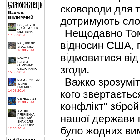
сковороди для т
Василь
дотримують сло
ВЕЛИМЧИЙ
РАДІСТЬ НЕ
ДІЛИТЬСЯ НА
Нещодавно Том
МЕРТВИХ
17.08.2014
відносин США, 
РАДНИК ЧИ
ЗРАДНИК?
16.08.2014
відмовитися від
КОЖЕН
ГОРДУН
ОТРИМАЄ
згоди.
СВОЮ КУЛЮ
15.08.2014
Важко зрозуміт
РИБОЛОВЛЯ?
ТА НЕ
ПИТАННЯ
кого звертаєтьс
14.08.2014
СЕРЕДА, 13
конфлікт" зброй
13.08.2014
АРЕШТ
нашої держави п
РЯБЧЕНКА --
ПОГАНИЙ
ЗНАК ДЛЯ
УСРАЧОВА
було жодних ви
12.08.2014