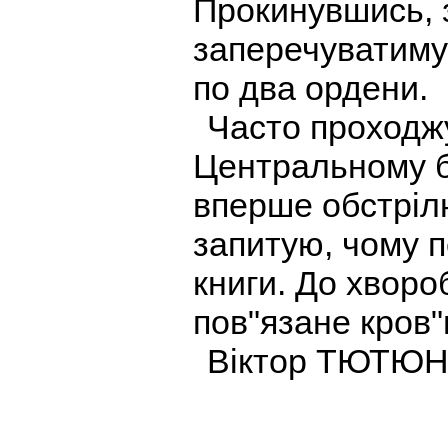
Прокинувшись, з
заперечуватиму,
по два ордени.
Часто проходжу
Центральному ба
вперше обстрілю
запитую, чому 
книги. До хворо
пов"язане кров"
Віктор ТЮТЮ