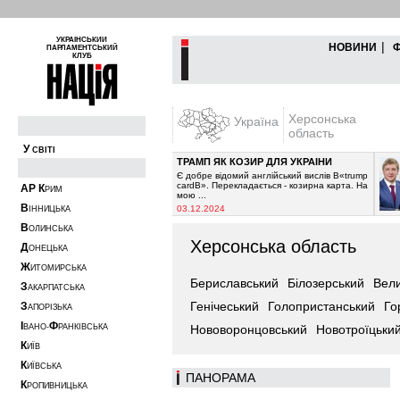
УКРАЇНСЬКИЙ
|
НОВИНИ
ПАРЛАМЕНТСЬКИЙ
КЛУБ
Херсонська
Україна
область
У
СВІТІ
ТРАМП ЯК КОЗИР ДЛЯ УКРАЇНИ
ипинити постачання
Є добре відомий англійський вислів В«trump
ікувалось з 2021-го
cardВ». Перекладається - козирна карта. На
А
Р
К
РИМ
мою ...
В
03.12.2024
ІННИЦЬКА
В
ОЛИНСЬКА
Херсонська область
Д
ОНЕЦЬКА
Ж
ИТОМИРСЬКА
Бериславський
Білозерський
Вел
З
АКАРПАТСЬКА
Генічеський
Голопристанський
Го
З
АПОРІЗЬКА
І
Ф
ВАНО-
РАНКІВСЬКА
Нововоронцовський
Новотроїцьки
К
ИЇВ
К
ИЇВСЬКА
ПАНОРАМА
К
РОПИВНИЦЬКА