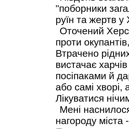
"поборники заг
руїн та жертв у 
Оточений Херс
проти окупантів
Втрачено рідних
вистачає харчів 
посіпаками й да
або самі хворі,
Лікуватися нічи
Мені наснилося
нагороду міста 