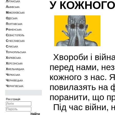
У КОЖНОГО
Л
УГАНСЬКА
Л
ЬВІВСЬКА
М
ИКОЛАЇВСЬКА
О
ДЕСЬКА
П
ОЛТАВСЬКА
Р
ІВНЕНСЬКА
С
ЕВАСТОПОЛЬ
С
ІЧЕСЛАВСЬКА
С
УМСЬКА
Т
ЕРНОПІЛЬСЬКА
Хвороби і війн
Х
АРКІВСЬКА
Х
перед нами, нез
ЕРСОНСЬКА
Х
МЕЛЬНИЦЬКА
кожного з нас. 
Ч
ЕРКАСЬКА
Ч
ЕРНІВЕЦЬКА
повилазять на ф
Ч
ЕРНІГІВСЬКА
поранити, що пр
Реєстрація
Під час війни, 