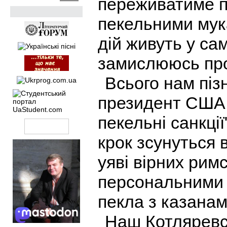
переживатиме по
пекельними мука
дій живуть у са
замислююсь про 
Всього нам піз
президент США 
пекельні санкції"
крок зсунуться в
уяві вірних рим
персональними д
пекла з казанам
Наш Котляревс