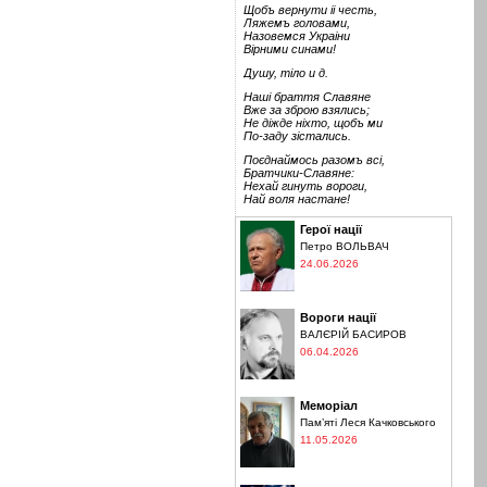
Щобъ вернути іі честь,
Ляжемъ головами,
Назовемся Украіни
Вірними синами!
Душу, тіло и д.
Наші браття Славяне
Вже за зброю взялись;
Не діжде ніхто, щобъ ми
По-заду зістались.
Поєднаймось разомъ всі,
Братчики-Славяне:
Нехай гинуть вороги,
Най воля настане!
Герої нації
Петро ВОЛЬВАЧ
24.06.2026
Вороги нації
ВАЛЄРІЙ БАСИРОВ
06.04.2026
Меморіал
Пам’яті Леся Качковського
11.05.2026