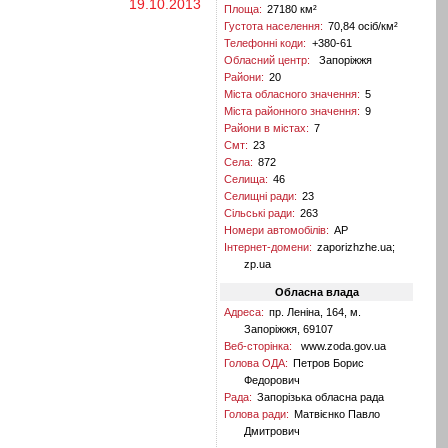
19.10.2013
Площа:
27180 км²
Густота населення:
70,84 осіб/км²
Телефонні коди:
+380-61
Обласний центр:
Запоріжжя
Райони:
20
Міста обласного значення:
5
Міста районного значення:
9
Райони в містах:
7
Смт:
23
Села:
872
Селища:
46
Селищні ради:
23
Сільські ради:
263
Номери автомобілів:
AP
Інтернет-домени:
zaporizhzhe.ua;
zp.ua
Обласна влада
Адреса:
пр. Леніна, 164, м.
Запоріжжя, 69107
Веб-сторінка:
www.zoda.gov.ua
Голова ОДА:
Петров Борис
Федорович
Рада:
Запорізька обласна рада
Голова ради:
Матвієнко Павло
Дмитрович