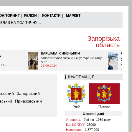
|
|
|
ОНІТОРИНГ
РЕЛІЗИ
КОНТАКТИ
МАРКЕТ
ЛА ІІ НА ПОЛІТИЧНУ ...
Запорізька
область
ВАРШАВА. СИНЕНЬКИЙ
ОРБАН ПРО
запрезентував свою книзь ув Українському
Дуже важливо
домі
Угорщині, бо 
багато хто де
21.06.2024
11.06.2024
ІНФОРМАЦІЯ
льський
Запорізький
вський
Приазовський
Герб
Прапор
Основні дані
Утворена:
9 січня
1939
року
Код КОАТУУ:
23000
Населення:
1 877 200