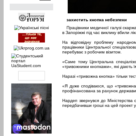
захистить кнопка небезпеки
Працівники медичної галузі скаржа
в Запоріжжі під час виклику вбили л
На відповідну проблему народном
працівники Центральної спеціалізова
перебуває з робочим візитом.
«Саме тому Центральна спеціалізо
«тривожними кнопками», які дають їм
Наразі «тривожна кнопка» тільки тес
«Я дуже сподіваюся, що «тривожна к
профінансована за рахунок держави, 
Нардеп звернувся до Міністерства о
передбачивши гроші на цей проект у