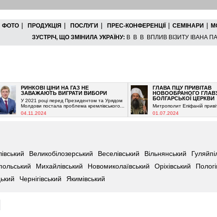
|
|
|
|
|
ФОТО
ПРОДУКЦІЯ
ПОСЛУГИ
ПРЕС-КОНФЕРЕНЦІЇ
СЕМІНАРИ
М
ЗУСТРІЧ, ЩО ЗМІНИЛА УКРАЇНУ:
В В В ВПЛИВ ВІЗИТУ ІВАНА ПАВ
РИНКОВІ ЦІНИ НА ГАЗ НЕ
ГЛАВА ПЦУ ПРИВІТАВ
ЗАВАЖАЮТЬ ВИГРАТИ ВИБОРИ
НОВООБРАНОГО ГЛАВУ
БОЛГАРСЬКОЇ ЦЕРКВИ
У 2021 році перед Президентом та Урядом
Молдови постала проблема кремлівського...
Митрополит Епіфаній привітав...
04.11.2024
01.07.2024
івський
Великобілозерський
Веселівський
Вільнянський
Гуляйпі
польський
Михайлівський
Новомиколаївський
Оріхівський
Пологі
ький
Чернігівський
Якимівський