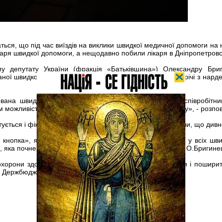
ться, що під час виїздів на виклики швидкої медичної допомоги на 
ікаря швидкої допомоги, а нещодавно побили лікаря в Дніпропетровс
у депутату України (фракція «Батьківщина») Олександру Бри
ної швидкої допомоги Запоріжжя під час особистої зустрічі з нарде
вана швидка допомога Запоріжжя для захисту своїх співробітни
 можливість швидко викликати міліцію у випадках нападу», - розпов
тується і фінансується за рахунок меценатів, а не держави, що див
нопка», яка з’явилася в Запоріжжі, невдовзі з’явиться у всіх шв
яка почне дбати про безпеку лікарів», - висловив надію О.Бригине
хорони здоров’я з проханням вивчити досвід Запоріжжя і поширити
 Держбюджеті на 2014 рік.