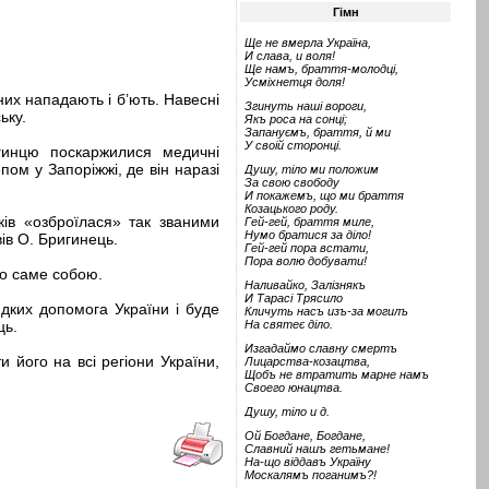
Гімн
Ще не вмерла Україна,
И слава, и воля!
Ще намъ, браття-молодці,
Усміхнетця доля!
них нападають і б’ють. Навесні
Згинуть наші вороги,
ьку.
Якъ роса на сонці;
Запануємъ, браття, й ми
У своій сторонці.
гинцю поскаржилися медичні
пом у Запоріжжі, де він наразі
Душу, тіло ми положим
За свою свободу
И покажемъ, що ми браття
Козацького роду.
ків «озброїлася» так званими
Гей-гей, браття миле,
Нумо братися за діло!
ів О. Бригинець.
Гей-гей пора встати,
Пора волю добувати!
но саме собою.
Наливайко, Залізнякъ
И Тарасі Трясило
идких допомога України і буде
Кличуть насъ изъ-за могилъ
ць.
На святеє діло.
Изгадаймо славну смертъ
 його на всі регіони України,
Лицарства-козацтва,
Щобъ не втратить марне намъ
Своего юнацтва.
Душу, тіло и д.
Ой Богдане, Богдане,
Славний нашъ гетьмане!
На-що віддавъ Україну
Москалямъ поганимъ?!