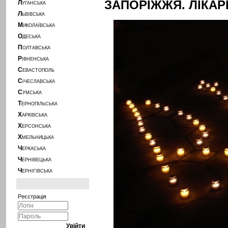
ЗАПОРІЖЖЯ. ЛІКАР
Л
УГАНСЬКА
Л
ЬВІВСЬКА
М
ИКОЛАЇВСЬКА
О
ДЕСЬКА
П
ОЛТАВСЬКА
Р
ІВНЕНСЬКА
С
ЕВАСТОПОЛЬ
С
ІЧЕСЛАВСЬКА
С
УМСЬКА
Т
ЕРНОПІЛЬСЬКА
Х
АРКІВСЬКА
Х
ЕРСОНСЬКА
Х
МЕЛЬНИЦЬКА
Ч
ЕРКАСЬКА
Ч
ЕРНІВЕЦЬКА
Ч
ЕРНІГІВСЬКА
Реєстрація