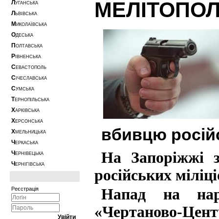
МЕЛІТОПОЛ
Л
УГАНСЬКА
Л
ЬВІВСЬКА
М
ИКОЛАЇВСЬКА
О
ДЕСЬКА
П
ОЛТАВСЬКА
Р
ІВНЕНСЬКА
С
ЕВАСТОПОЛЬ
С
ІЧЕСЛАВСЬКА
С
УМСЬКА
Т
ЕРНОПІЛЬСЬКА
Х
АРКІВСЬКА
Х
ЕРСОНСЬКА
вбивцю російс
Х
МЕЛЬНИЦЬКА
Ч
ЕРКАСЬКА
На Запоріжжі з
Ч
ЕРНІВЕЦЬКА
Ч
ЕРНІГІВСЬКА
російських міліці
Реєстрація
Напад на нар
«Чертаново-Цент