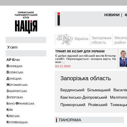
УКРАЇНСЬКИЙ
|
НОВИНИ
ПАРЛАМЕНТСЬКИЙ
КЛУБ
Запорізька
Меліт
Україна
область
район
У
СВІТІ
ТРАМП ЯК КОЗИР ДЛЯ УКРАЇНИ
ипинити постачання
Є добре відомий англійський вислів В«trump
чікувалось з 2021-го
cardВ». Перекладається - козирна карта. На
А
Р
К
РИМ
мою ...
В
03.12.2024
ІННИЦЬКА
В
ОЛИНСЬКА
Запорізька область
Д
ОНЕЦЬКА
Ж
ИТОМИРСЬКА
Бердянський
Більмацький
Василі
З
АКАРПАТСЬКА
Кам’янсько-Дніпровський
Мелітопо
З
АПОРІЗЬКА
І
Ф
ВАНО-
РАНКІВСЬКА
Приморський
Розівський
Токмаць
К
ИЇВ
К
ИЇВСЬКА
ПАНОРАМА
К
РОПИВНИЦЬКА