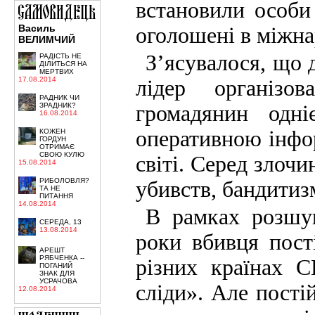
встановили особи
Василь
оголошені в міжна
ВЕЛИМЧИЙ
З’ясувалося, що 
РАДІСТЬ НЕ
ДІЛИТЬСЯ НА
МЕРТВИХ
17.08.2014
лідер організо
РАДНИК ЧИ
громадянин одні
ЗРАДНИК?
16.08.2014
оперативною інфо
КОЖЕН
ГОРДУН
ОТРИМАЄ
СВОЮ КУЛЮ
світі. Серед злочи
15.08.2014
РИБОЛОВЛЯ?
убивств, бандитиз
ТА НЕ
ПИТАННЯ
14.08.2014
В рамках розшук
СЕРЕДА, 13
13.08.2014
роки вбивця пост
АРЕШТ
РЯБЧЕНКА --
різних країнах С
ПОГАНИЙ
ЗНАК ДЛЯ
УСРАЧОВА
сліди». Але пості
12.08.2014