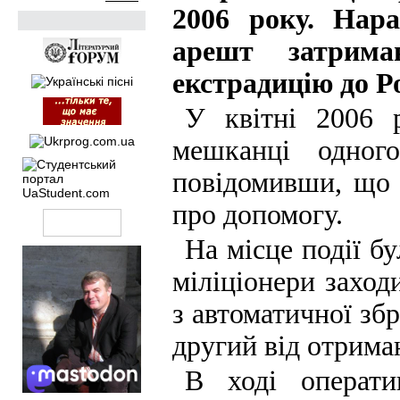
2006 року. Нар
арешт затрима
екстрадицію до Ро
У квітні 2006 
мешканці одного
повідомивши, що 
про допомогу.
На місце події б
міліціонери заходи
з автоматичної збр
другий від отрима
В ході операти