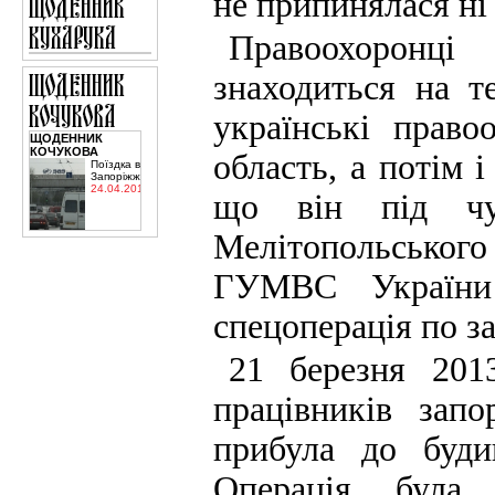
не припинялася ні 
Правоохоронці
знаходиться на т
українські право
ЩОДЕННИК
КОЧУКОВА
область, а потім і
Поїздка в
Запоріжжя
24.04.2015
що він під чу
Мелітопольсько
ГУМВС України 
спецоперація по з
21 березня 201
працівників запо
прибула до буди
Операція була 