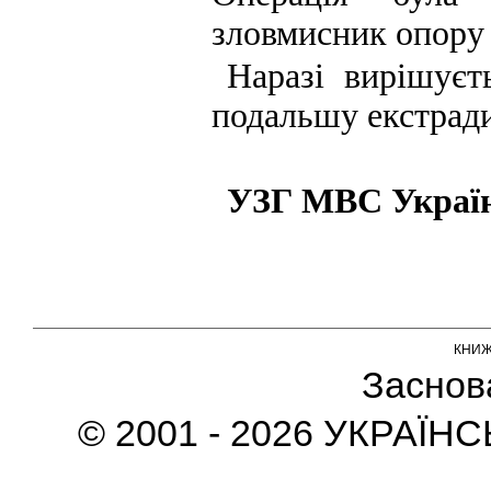
зловмисник опору 
Наразі вирішуєт
подальшу екстради
УЗГ МВС Украї
КНИ
Заснов
© 2001 - 2026 УКРАЇН