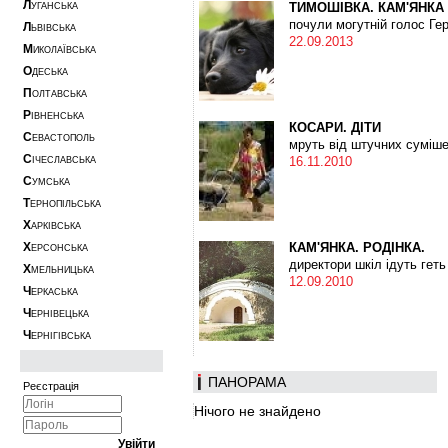
Л
ТИМОШІВКА. КАМ'ЯНКА
УГАНСЬКА
почули могутній голос Ге
Л
ЬВІВСЬКА
22.09.2013
М
ИКОЛАЇВСЬКА
О
ДЕСЬКА
П
ОЛТАВСЬКА
Р
ІВНЕНСЬКА
КОСАРИ. ДІТИ
С
ЕВАСТОПОЛЬ
мруть від штучних суміше
С
16.11.2010
ІЧЕСЛАВСЬКА
С
УМСЬКА
Т
ЕРНОПІЛЬСЬКА
Х
АРКІВСЬКА
Х
КАМ'ЯНКА. РОДІНКА.
ЕРСОНСЬКА
директори шкіл ідуть геть
Х
МЕЛЬНИЦЬКА
12.09.2010
Ч
ЕРКАСЬКА
Ч
ЕРНІВЕЦЬКА
Ч
ЕРНІГІВСЬКА
ПАНОРАМА
Реєстрація
Нічого не знайдено