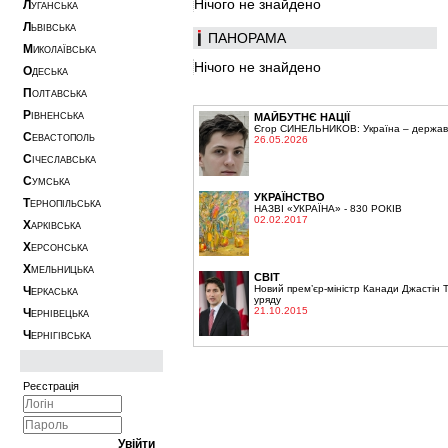
Нічого не знайдено
Л
УГАНСЬКА
Л
ЬВІВСЬКА
ПАНОРАМА
М
ИКОЛАЇВСЬКА
Нічого не знайдено
О
ДЕСЬКА
П
ОЛТАВСЬКА
Р
ІВНЕНСЬКА
МАЙБУТНЄ НАЦІЇ
Єгор СИНЕЛЬНИКОВ: Україна – держава,
С
ЕВАСТОПОЛЬ
26.05.2026
С
ІЧЕСЛАВСЬКА
С
УМСЬКА
УКРАЇНСТВО
Т
ЕРНОПІЛЬСЬКА
НАЗВІ «УКРАЇНА» - 830 РОКІВ
02.02.2017
Х
АРКІВСЬКА
Х
ЕРСОНСЬКА
Х
МЕЛЬНИЦЬКА
СВІТ
Новий прем’єр-міністр Канади Джастін 
Ч
ЕРКАСЬКА
уряду
21.10.2015
Ч
ЕРНІВЕЦЬКА
Ч
ЕРНІГІВСЬКА
Реєстрація