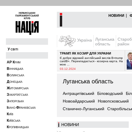
УКРАЇНСЬКИЙ
|
НОВИНИ
ПАРЛАМЕНТСЬКИЙ
КЛУБ
Луганська
Староб
Україна
область
район
У
СВІТІ
ТРАМП ЯК КОЗИР ДЛЯ УКРАЇНИ
припинити постачання
Є добре відомий англійський вислів В«trump
 очікувалось з 2021-го
cardВ». Перекладається - козирна карта. На
А
Р
К
РИМ
мою ...
В
03.12.2024
ІННИЦЬКА
В
ОЛИНСЬКА
Луганська область
Д
ОНЕЦЬКА
Ж
ИТОМИРСЬКА
Антрацитівський
Біловодський
Бі
З
АКАРПАТСЬКА
Новоайдарський
Новопсковський
З
АПОРІЗЬКА
І
Ф
ВАНО-
РАНКІВСЬКА
Станично-Луганський
Старобільсь
К
ИЇВ
К
ИЇВСЬКА
НОВИНИ
К
РОПИВНИЦЬКА