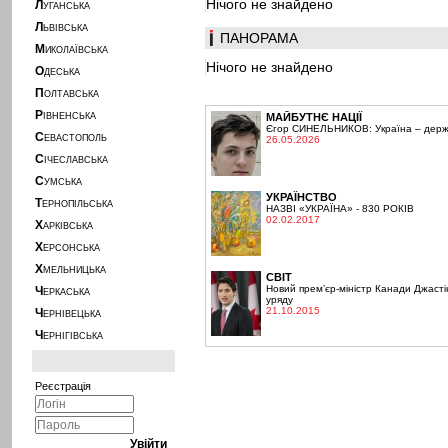
Нічого не знайдено
Л
УГАНСЬКА
Л
ЬВІВСЬКА
ПАНОРАМА
М
ИКОЛАЇВСЬКА
Нічого не знайдено
О
ДЕСЬКА
П
ОЛТАВСЬКА
Р
ІВНЕНСЬКА
МАЙБУТНЄ НАЦІЇ
Єгор СИНЕЛЬНИКОВ: Україна – держа
С
ЕВАСТОПОЛЬ
26.05.2026
С
ІЧЕСЛАВСЬКА
С
УМСЬКА
УКРАЇНСТВО
Т
ЕРНОПІЛЬСЬКА
НАЗВІ «УКРАЇНА» - 830 РОКІВ
02.02.2017
Х
АРКІВСЬКА
Х
ЕРСОНСЬКА
Х
МЕЛЬНИЦЬКА
СВІТ
Новий прем’єр-міністр Канади Джасті
Ч
ЕРКАСЬКА
уряду
21.10.2015
Ч
ЕРНІВЕЦЬКА
Ч
ЕРНІГІВСЬКА
Реєстрація