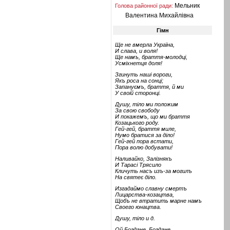
Мельник
Голова районної ради:
Валентина Михайлівна
Гімн
Ще не вмерла Україна,
И слава, и воля!
Ще намъ, браття-молодці,
Усміхнетця доля!
Згинуть наші вороги,
Якъ роса на сонці;
Запануємъ, браття, й ми
У своій сторонці.
Душу, тіло ми положим
За свою свободу
И покажемъ, що ми браття
Козацького роду.
Гей-гей, браття миле,
Нумо братися за діло!
Гей-гей пора встати,
Пора волю добувати!
Наливайко, Залізнякъ
И Тарасі Трясило
Кличуть насъ изъ-за могилъ
На святеє діло.
Изгадаймо славну смертъ
Лицарства-козацтва,
Щобъ не втратить марне намъ
Своего юнацтва.
Душу, тіло и д.
Ой Богдане, Богдане,