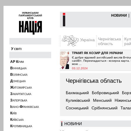
УКРАЇНСЬКИЙ
|
НОВИНИ
ПАРЛАМЕНТСЬКИЙ
КЛУБ
Чернігівська
Кул
Україна
область
ра
У
СВІТІ
ЛДОВА
ТРАМП ЯК КОЗИР ДЛЯ УКРАЇНИ
ішив припинити постачання
Є добре відомий англійський вислів В«trump
. Як і очікувалось з 2021-го
cardВ». Перекладається - козирна карта. На
А
Р
К
РИМ
мою ...
В
03.12.2024
ІННИЦЬКА
В
ОЛИНСЬКА
Чернігівська область
Д
ОНЕЦЬКА
Ж
ИТОМИРСЬКА
Бахмацький
Бобровицький
Борз
З
АКАРПАТСЬКА
Куликівський
Менський
Ніжинсь
З
АПОРІЗЬКА
І
Ф
ВАНО-
РАНКІВСЬКА
Сосницький
Срібнянський
Тала
К
ИЇВ
К
ИЇВСЬКА
НОВИНИ
К
РОПИВНИЦЬКА