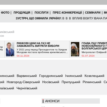
|
|
|
|
|
ФОТО
ПРОДУКЦІЯ
ПОСЛУГИ
ПРЕС-КОНФЕРЕНЦІЇ
СЕМІНАРИ
М
ЗУСТРІЧ, ЩО ЗМІНИЛА УКРАЇНУ:
В В В ВПЛИВ ВІЗИТУ ІВАНА ПАВ
иківський
йон
РИНКОВІ ЦІНИ НА ГАЗ НЕ
ГЛАВА ПЦУ ПРИВІТАВ
ЗАВАЖАЮТЬ ВИГРАТИ ВИБОРИ
НОВООБРАНОГО ГЛАВУ
БОЛГАРСЬКОЇ ЦЕРКВИ
У 2021 році перед Президентом та Урядом
Молдови постала проблема кремлівського...
Митрополит Епіфаній привіта
04.11.2024
01.07.2024
нянський
Варвинський
Городнянський
Ічнянський
Козелецький
кий
Новгород-Сіверський
Носівський
Прилуцький
Ріпкинський
С
лаївський
Чернігівський
АНOНСИ