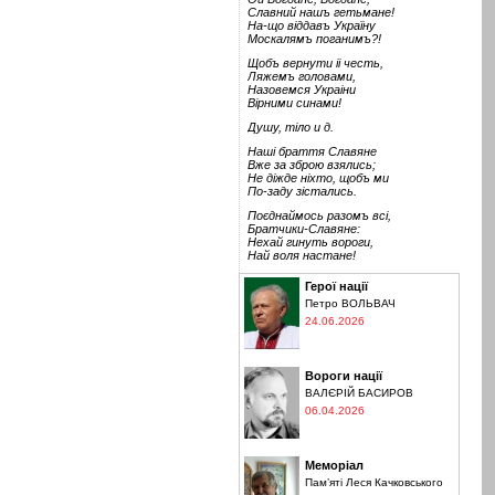
Славний нашъ гетьмане!
На-що віддавъ Україну
Москалямъ поганимъ?!
Щобъ вернути іі честь,
Ляжемъ головами,
Назовемся Украіни
Вірними синами!
Душу, тіло и д.
Наші браття Славяне
Вже за зброю взялись;
Не діжде ніхто, щобъ ми
По-заду зістались.
Поєднаймось разомъ всі,
Братчики-Славяне:
Нехай гинуть вороги,
Най воля настане!
Герої нації
Петро ВОЛЬВАЧ
24.06.2026
Вороги нації
ВАЛЄРІЙ БАСИРОВ
06.04.2026
Меморіал
Пам’яті Леся Качковського