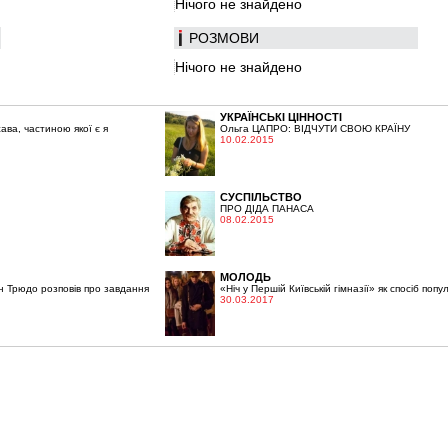
Нічого не знайдено
РОЗМОВИ
Нічого не знайдено
УКРАЇНСЬКІ ЦІННОСТІ
ва, частиною якої є я
Ольга ЦАПРО: ВІДЧУТИ СВОЮ КРАЇНУ
10.02.2015
СУСПІЛЬСТВО
ПРО ДІДА ПАНАСА
08.02.2015
МОЛОДЬ
н Трюдо розповів про завдання
«Ніч у Першій Київській гімназії» як спосіб попул
30.03.2017