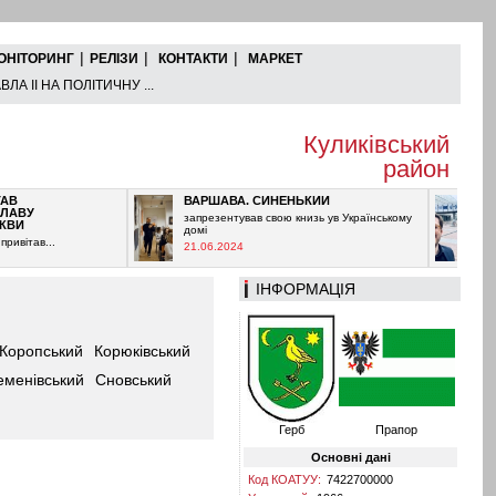
|
|
|
ОНІТОРИНГ
РЕЛІЗИ
КОНТАКТИ
МАРКЕТ
ЛА ІІ НА ПОЛІТИЧНУ ...
Куликівський
район
ВАРШАВА. СИНЕНЬКИЙ
ОРБАН 
запрезентував свою книзь ув Українському
Дуже важ
домі
Угорщині
в...
багато х
21.06.2024
11.06.2
ІНФОРМАЦІЯ
Коропський
Корюківський
еменівський
Сновський
Герб
Прапор
Основні дані
Код КОАТУУ:
7422700000