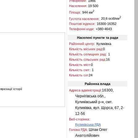
Утворений:
1966
Населення:
19 500
2
Площа:
944 км
2
Густота населення:
20,6 осіб/км
Поштові індекси:
16300-16352
Телефонні коди:
+380-4643
Населені пункти та ради
Районний центр:
Куликівка
Кількість міських рад:
0
Кількість селищних рад:
1
Кількість сільських рад:
16
Кількість міст:
0
Кількість смт:
1
Кількість сіл:
24
Районна влада
яризації історії
16300,
Адреса адміністрації:
Чернігівська обл.,
Куликівський р-н, смт.
Куликівка, вул. Щорса, 67, 2-
12-56
Веб-сторінка:
Куликівська РДА
Шпак Олег
Голова РДА:
Анатолійович