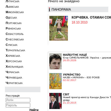
Нічого не знайдено
Л
УГАНСЬКА
Л
ЬВІВСЬКА
ПАНОРАМА
М
ИКОЛАЇВСЬКА
КОРЧІВКА. ОТАМАН СО
О
ДЕСЬКА
18.10.2010
П
ОЛТАВСЬКА
Р
ІВНЕНСЬКА
С
ЕВАСТОПОЛЬ
С
ІЧЕСЛАВСЬКА
С
УМСЬКА
Т
ЕРНОПІЛЬСЬКА
МАЙБУТНЄ НАЦІЇ
Х
АРКІВСЬКА
Єгор СИНЕЛЬНИКОВ: Україна – держава,
26.05.2026
Х
ЕРСОНСЬКА
Х
МЕЛЬНИЦЬКА
Ч
ЕРКАСЬКА
УКРАЇНСТВО
Ч
НАЗВІ «УКРАЇНА» - 830 РОКІВ
ЕРНІВЕЦЬКА
02.02.2017
Ч
ЕРНІГІВСЬКА
СВІТ
Реєстрація
Новий прем’єр-міністр Канади Джастін 
уряду
21.10.2015