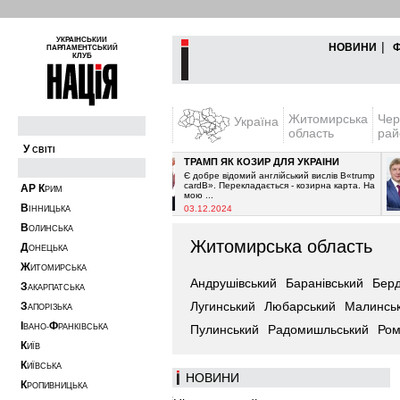
УКРАЇНСЬКИЙ
|
НОВИНИ
ПАРЛАМЕНТСЬКИЙ
КЛУБ
Житомирська
Чер
Україна
область
рай
У
СВІТІ
А
ТРАМП ЯК КОЗИР ДЛЯ УКРАЇНИ
 припинити постачання
Є добре відомий англійський вислів В«trump
і очікувалось з 2021-го
cardВ». Перекладається - козирна карта. На
А
Р
К
РИМ
мою ...
В
03.12.2024
ІННИЦЬКА
В
ОЛИНСЬКА
Житомирська область
Д
ОНЕЦЬКА
Ж
ИТОМИРСЬКА
Андрушівський
Баранівський
Берд
З
АКАРПАТСЬКА
Лугинський
Любарський
Малинсь
З
АПОРІЗЬКА
І
Ф
ВАНО-
РАНКІВСЬКА
Пулинський
Радомишльський
Ром
К
ИЇВ
К
ИЇВСЬКА
НОВИНИ
К
РОПИВНИЦЬКА