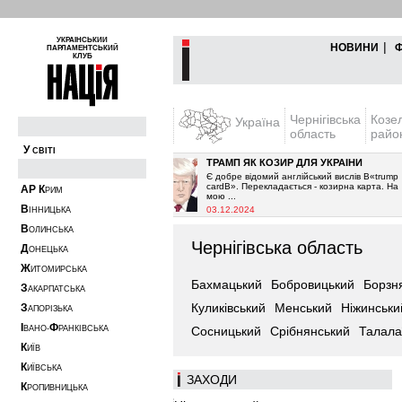
УКРАЇНСЬКИЙ
|
НОВИНИ
ПАРЛАМЕНТСЬКИЙ
КЛУБ
Чернігівська
Козе
Україна
область
райо
У
СВІТІ
ДОВА
ТРАМП ЯК КОЗИР ДЛЯ УКРАЇНИ
ішив припинити постачання
Є добре відомий англійський вислів В«trump
. Як і очікувалось з 2021-го
cardВ». Перекладається - козирна карта. На
А
Р
К
РИМ
мою ...
В
03.12.2024
ІННИЦЬКА
В
ОЛИНСЬКА
Чернігівська область
Д
ОНЕЦЬКА
Ж
ИТОМИРСЬКА
Бахмацький
Бобровицький
Борзн
З
АКАРПАТСЬКА
Куликівський
Менський
Ніжинськи
З
АПОРІЗЬКА
І
Ф
ВАНО-
РАНКІВСЬКА
Сосницький
Срібнянський
Талала
К
ИЇВ
К
ИЇВСЬКА
ЗАХОДИ
К
РОПИВНИЦЬКА