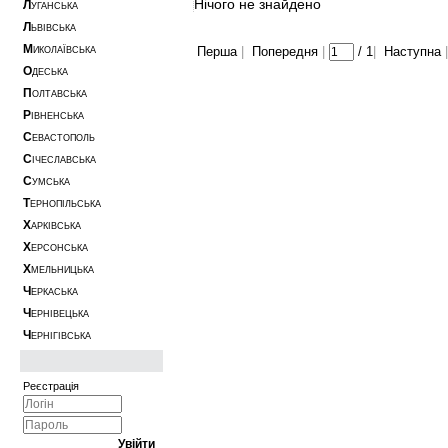
Нічого не знайдено
Л
УГАНСЬКА
Л
ЬВІВСЬКА
М
Перша
|
Попередня
|
/
1
|
Наступна
|
ИКОЛАЇВСЬКА
О
ДЕСЬКА
П
ОЛТАВСЬКА
Р
ІВНЕНСЬКА
С
ЕВАСТОПОЛЬ
С
ІЧЕСЛАВСЬКА
С
УМСЬКА
Т
ЕРНОПІЛЬСЬКА
Х
АРКІВСЬКА
Х
ЕРСОНСЬКА
Х
МЕЛЬНИЦЬКА
Ч
ЕРКАСЬКА
Ч
ЕРНІВЕЦЬКА
Ч
ЕРНІГІВСЬКА
Реєстрація