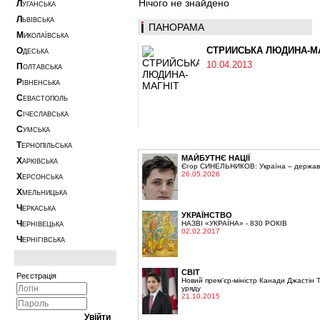
Нічого не знайдено
Л
УГАНСЬКА
Л
ЬВІВСЬКА
ПАНОРАМА
М
ИКОЛАЇВСЬКА
СТРИЙСЬКА ЛЮДИНА-М
О
ДЕСЬКА
10.04.2013
П
ОЛТАВСЬКА
Р
ІВНЕНСЬКА
С
ЕВАСТОПОЛЬ
С
ІЧЕСЛАВСЬКА
С
УМСЬКА
Т
ЕРНОПІЛЬСЬКА
МАЙБУТНЄ НАЦІЇ
Х
АРКІВСЬКА
Єгор СИНЕЛЬНИКОВ: Україна – держава,
26.05.2026
Х
ЕРСОНСЬКА
Х
МЕЛЬНИЦЬКА
Ч
ЕРКАСЬКА
УКРАЇНСТВО
Ч
НАЗВІ «УКРАЇНА» - 830 РОКІВ
ЕРНІВЕЦЬКА
02.02.2017
Ч
ЕРНІГІВСЬКА
СВІТ
Реєстрація
Новий прем’єр-міністр Канади Джастін 
уряду
21.10.2015