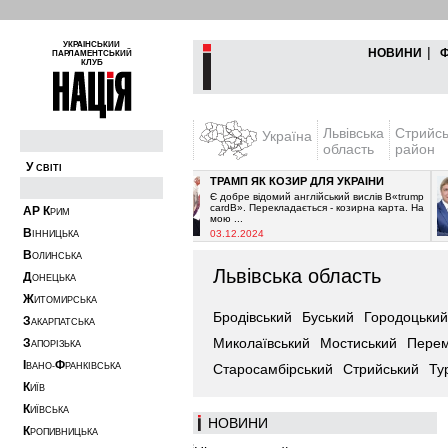
УКРАЇНСЬКИЙ
|
НОВИНИ
ПАРЛАМЕНТСЬКИЙ
КЛУБ
Львівська
Стрийс
Україна
область
район
У
СВІТІ
ВА
ТРАМП ЯК КОЗИР ДЛЯ УКРАЇНИ
в припинити постачання
Є добре відомий англійський вислів В«trump
 і очікувалось з 2021-го
cardВ». Перекладається - козирна карта. На
А
Р
К
РИМ
мою ...
В
03.12.2024
ІННИЦЬКА
В
ОЛИНСЬКА
Львівська область
Д
ОНЕЦЬКА
Ж
ИТОМИРСЬКА
Бродівський
Буський
Городоцький
З
АКАРПАТСЬКА
Миколаївський
Мостиський
Перем
З
АПОРІЗЬКА
І
Ф
ВАНО-
РАНКІВСЬКА
Старосамбірський
Стрийський
Ту
К
ИЇВ
К
ИЇВСЬКА
НОВИНИ
К
РОПИВНИЦЬКА