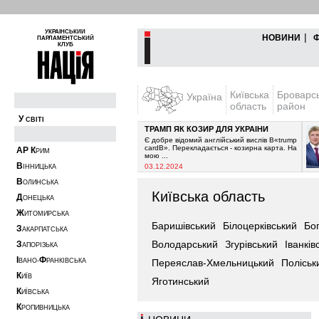
УКРАЇНСЬКИЙ
|
НОВИНИ
ПАРЛАМЕНТСЬКИЙ
КЛУБ
Київська
Броварс
Україна
область
район
У
СВІТІ
ТРАМП ЯК КОЗИР ДЛЯ УКРАЇНИ
припинити постачання
Є добре відомий англійський вислів В«trump
 очікувалось з 2021-го
cardВ». Перекладається - козирна карта. На
А
Р
К
РИМ
мою ...
В
03.12.2024
ІННИЦЬКА
В
ОЛИНСЬКА
Київська область
Д
ОНЕЦЬКА
Ж
ИТОМИРСЬКА
Баришівський
Білоцерківський
Бо
З
АКАРПАТСЬКА
Володарський
Згурівський
Іванків
З
АПОРІЗЬКА
І
Ф
ВАНО-
РАНКІВСЬКА
Переяслав-Хмельницький
Поліськ
К
ИЇВ
Яготинський
К
ИЇВСЬКА
К
РОПИВНИЦЬКА