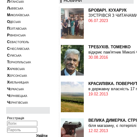
НОВИНИ
Л
УГАНСЬКА
Л
ЬВІВСЬКА
БРОВАРІ. КУХАРУК
М
ЗУСТРІВСЯ З ЧИТАЧАМ
ИКОЛАЇВСЬКА
06.07.2023
О
ДЕСЬКА
П
ОЛТАВСЬКА
Р
ІВНЕНСЬКА
С
ЕВАСТОПОЛЬ
ТРЕБУХІВ. ТОМЕНКО
С
ІЧЕСЛАВСЬКА
відкриє пам'ятник Микол
С
УМСЬКА
30.08.2016
Т
ЕРНОПІЛЬСЬКА
Х
АРКІВСЬКА
Х
ЕРСОНСЬКА
Х
МЕЛЬНИЦЬКА
КРАСИЛІВКА. ПОВЕРНУ
в державну власність 17 
Ч
ЕРКАСЬКА
19.02.2013
Ч
ЕРНІВЕЦЬКА
Ч
ЕРНІГІВСЬКА
Реєстрація
ВЕЛИКА ДИМЕРКА. СТР
біля магазину, є потерпілі
12.02.2013