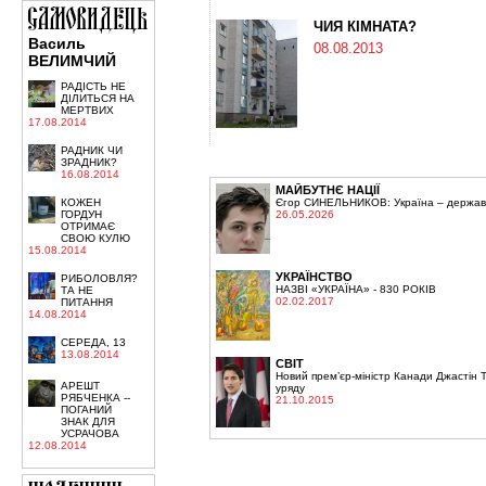
ЧИЯ КІМНАТА?
Василь
08.08.2013
ВЕЛИМЧИЙ
РАДІСТЬ НЕ
ДІЛИТЬСЯ НА
МЕРТВИХ
17.08.2014
РАДНИК ЧИ
ЗРАДНИК?
16.08.2014
МАЙБУТНЄ НАЦІЇ
Єгор СИНЕЛЬНИКОВ: Україна – держава,
КОЖЕН
26.05.2026
ГОРДУН
ОТРИМАЄ
СВОЮ КУЛЮ
15.08.2014
УКРАЇНСТВО
РИБОЛОВЛЯ?
НАЗВІ «УКРАЇНА» - 830 РОКІВ
ТА НЕ
02.02.2017
ПИТАННЯ
14.08.2014
СЕРЕДА, 13
13.08.2014
СВІТ
Новий прем’єр-міністр Канади Джастін 
АРЕШТ
уряду
РЯБЧЕНКА --
21.10.2015
ПОГАНИЙ
ЗНАК ДЛЯ
УСРАЧОВА
12.08.2014