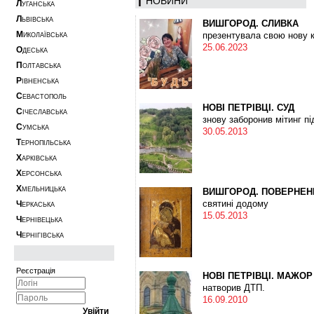
НОВИНИ
Л
УГАНСЬКА
Л
ЬВІВСЬКА
ВИШГОРОД. СЛИВКА
М
презентувала свою нову 
ИКОЛАЇВСЬКА
25.06.2023
О
ДЕСЬКА
П
ОЛТАВСЬКА
Р
ІВНЕНСЬКА
С
ЕВАСТОПОЛЬ
НОВІ ПЕТРІВЦІ. СУД
С
ІЧЕСЛАВСЬКА
знову заборонив мітинг пі
С
УМСЬКА
30.05.2013
Т
ЕРНОПІЛЬСЬКА
Х
АРКІВСЬКА
Х
ЕРСОНСЬКА
Х
МЕЛЬНИЦЬКА
ВИШГОРОД. ПОВЕРНЕН
святині додому
Ч
ЕРКАСЬКА
15.05.2013
Ч
ЕРНІВЕЦЬКА
Ч
ЕРНІГІВСЬКА
Реєстрація
НОВІ ПЕТРІВЦІ. МАЖОР
натворив ДТП.
16.09.2010