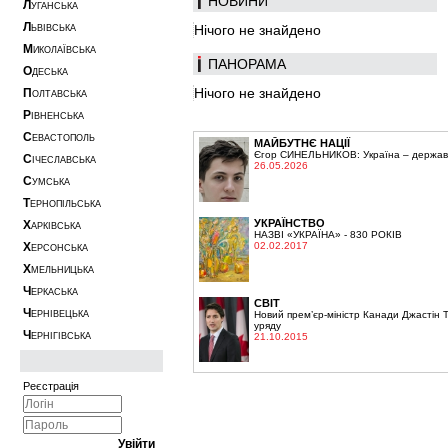
НОВИНИ
Л
УГАНСЬКА
Л
Нічого не знайдено
ЬВІВСЬКА
М
ИКОЛАЇВСЬКА
ПАНОРАМА
О
ДЕСЬКА
Нічого не знайдено
П
ОЛТАВСЬКА
Р
ІВНЕНСЬКА
С
ЕВАСТОПОЛЬ
МАЙБУТНЄ НАЦІЇ
Єгор СИНЕЛЬНИКОВ: Україна – держава,
С
ІЧЕСЛАВСЬКА
26.05.2026
С
УМСЬКА
Т
ЕРНОПІЛЬСЬКА
УКРАЇНСТВО
Х
АРКІВСЬКА
НАЗВІ «УКРАЇНА» - 830 РОКІВ
Х
02.02.2017
ЕРСОНСЬКА
Х
МЕЛЬНИЦЬКА
Ч
ЕРКАСЬКА
СВІТ
Ч
ЕРНІВЕЦЬКА
Новий прем’єр-міністр Канади Джастін 
уряду
Ч
ЕРНІГІВСЬКА
21.10.2015
Реєстрація