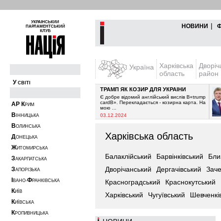
УКРАЇНСЬКИЙ
|
НОВИНИ
ПАРЛАМЕНТСЬКИЙ
КЛУБ
Харківська
Дворіч
Україна
область
район
У
СВІТІ
ТРАМП ЯК КОЗИР ДЛЯ УКРАЇНИ
припинити постачання
Є добре відомий англійський вислів В«trump
 очікувалось з 2021-го
cardВ». Перекладається - козирна карта. На
А
Р
К
РИМ
мою ...
В
03.12.2024
ІННИЦЬКА
В
ОЛИНСЬКА
Харківська область
Д
ОНЕЦЬКА
Ж
ИТОМИРСЬКА
Балаклійський
Барвінківський
Бли
З
АКАРПАТСЬКА
Дворічанський
Дергачівський
Заче
З
АПОРІЗЬКА
І
Ф
ВАНО-
РАНКІВСЬКА
Красноградський
Краснокутський
К
ИЇВ
Харківський
Чугуївський
Шевченкі
К
ИЇВСЬКА
К
РОПИВНИЦЬКА