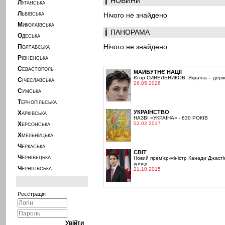
НОВИНИ
Л
УГАНСЬКА
Л
Нічого не знайдено
ЬВІВСЬКА
М
ИКОЛАЇВСЬКА
ПАНОРАМА
О
ДЕСЬКА
Нічого не знайдено
П
ОЛТАВСЬКА
Р
ІВНЕНСЬКА
С
ЕВАСТОПОЛЬ
МАЙБУТНЄ НАЦІЇ
Єгор СИНЕЛЬНИКОВ: Україна – держа
С
ІЧЕСЛАВСЬКА
26.05.2026
С
УМСЬКА
Т
ЕРНОПІЛЬСЬКА
УКРАЇНСТВО
Х
АРКІВСЬКА
НАЗВІ «УКРАЇНА» - 830 РОКІВ
Х
02.02.2017
ЕРСОНСЬКА
Х
МЕЛЬНИЦЬКА
Ч
ЕРКАСЬКА
СВІТ
Ч
ЕРНІВЕЦЬКА
Новий прем’єр-міністр Канади Джасті
уряду
Ч
ЕРНІГІВСЬКА
21.10.2015
Реєстрація