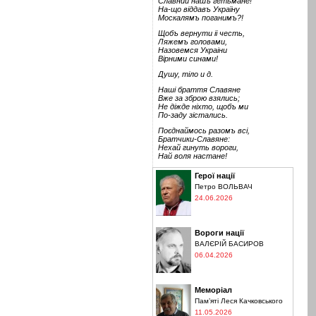
Славний нашъ гетьмане!
На-що віддавъ Україну
Москалямъ поганимъ?!
Щобъ вернути іі честь,
Ляжемъ головами,
Назовемся Украіни
Вірними синами!
Душу, тіло и д.
Наші браття Славяне
Вже за зброю взялись;
Не діжде ніхто, щобъ ми
По-заду зістались.
Поєднаймось разомъ всі,
Братчики-Славяне:
Нехай гинуть вороги,
Най воля настане!
Герої нації
Петро ВОЛЬВАЧ
24.06.2026
Вороги нації
ВАЛЄРІЙ БАСИРОВ
06.04.2026
Меморіал
Пам’яті Леся Качковського
11.05.2026