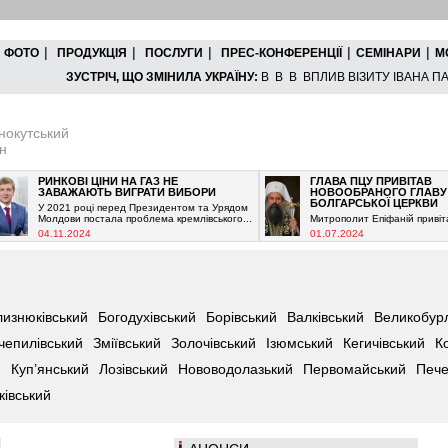
|
|
|
|
|
ФОТО
ПРОДУКЦІЯ
ПОСЛУГИ
ПРЕС-КОНФЕРЕНЦІЇ
СЕМІНАРИ
М
ЗУСТРІЧ, ЩО ЗМІНИЛА УКРАЇНУ:
В В В ВПЛИВ ВІЗИТУ ІВАНА ПАВ
нокутський
н
РИНКОВІ ЦІНИ НА ГАЗ НЕ
ГЛАВА ПЦУ ПРИВІТАВ
ЗАВАЖАЮТЬ ВИГРАТИ ВИБОРИ
НОВООБРАНОГО ГЛАВУ
БОЛГАРСЬКОЇ ЦЕРКВИ
У 2021 році перед Президентом та Урядом
Молдови постала проблема кремлівського...
Митрополит Епіфаній привітав...
04.11.2024
01.07.2024
лизнюківський
Богодухівський
Борівський
Валківський
Великобур
чепилівський
Зміївський
Золочівський
Ізюмський
Кегичівський
К
й
Куп’янський
Лозівський
Нововодолазький
Первомайський
Пече
івський