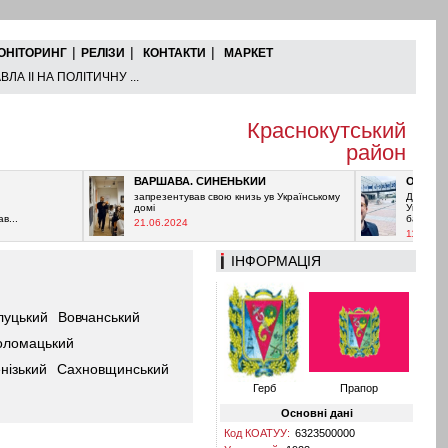
|
|
|
ОНІТОРИНГ
РЕЛІЗИ
КОНТАКТИ
МАРКЕТ
ЛА ІІ НА ПОЛІТИЧНУ ...
Краснокутський
район
ВАРШАВА. СИНЕНЬКИЙ
ОРБАН ПРО
запрезентував свою книзь ув Українському
Дуже важливо 
домі
Угорщині, бо м
багато хто дещ
21.06.2024
11.06.2024
ІНФОРМАЦІЯ
луцький
Вовчанський
оломацький
нізький
Сахновщинський
Герб
Прапор
Основні дані
Код КОАТУУ:
6323500000