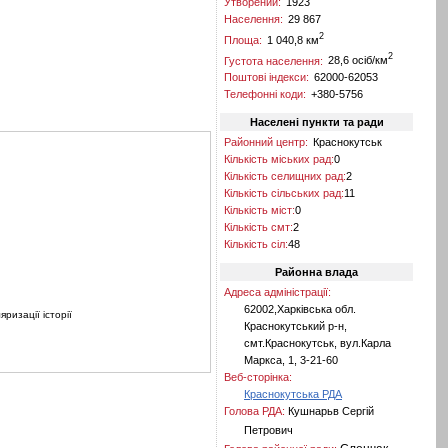
Утворений:
1923
Населення:
29 867
2
Площа:
1 040,8 км
2
Густота населення:
28,6 осіб/км
Поштові індекси:
62000-62053
Телефонні коди:
+380-5756
Населені пункти та ради
Районний центр:
Краснокутськ
Кількість міських рад:
0
Кількість селищних рад:
2
Кількість сільських рад:
11
Кількість міст:
0
Кількість смт:
2
Кількість сіл:
48
Районна влада
Адреса адміністрації:
62002,Харківська обл.
яризації історії
Краснокутський р-н,
смт.Краснокутськ, вул.Карла
Маркса, 1, 3-21-60
Веб-сторінка:
Краснокутська РДА
Голова РДА:
Кушнарьв Сергій
Петрович