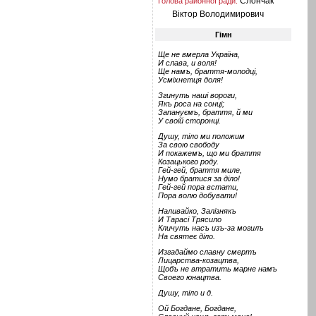
Слончак
Голова районної ради:
Віктор Володимирович
Гімн
Ще не вмерла Україна,
И слава, и воля!
Ще намъ, браття-молодці,
Усміхнетця доля!
Згинуть наші вороги,
Якъ роса на сонці;
Запануємъ, браття, й ми
У своій сторонці.
Душу, тіло ми положим
За свою свободу
И покажемъ, що ми браття
Козацького роду.
Гей-гей, браття миле,
Нумо братися за діло!
Гей-гей пора встати,
Пора волю добувати!
Наливайко, Залізнякъ
И Тарасі Трясило
Кличуть насъ изъ-за могилъ
На святеє діло.
Изгадаймо славну смертъ
Лицарства-козацтва,
Щобъ не втратить марне намъ
Своего юнацтва.
Душу, тіло и д.
Ой Богдане, Богдане,