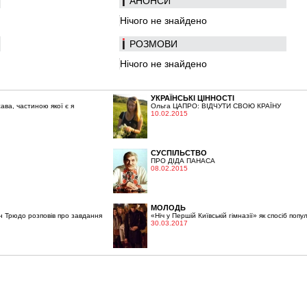
АНOНСИ
Нічого не знайдено
РОЗМОВИ
Нічого не знайдено
УКРАЇНСЬКІ ЦІННОСТІ
ва, частиною якої є я
Ольга ЦАПРО: ВІДЧУТИ СВОЮ КРАЇНУ
10.02.2015
СУСПІЛЬСТВО
ПРО ДІДА ПАНАСА
08.02.2015
МОЛОДЬ
н Трюдо розповів про завдання
«Ніч у Першій Київській гімназії» як спосіб попул
30.03.2017