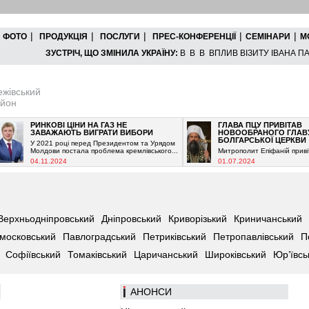
|
|
|
|
|
ФОТО
ПРОДУКЦІЯ
ПОСЛУГИ
ПРЕС-КОНФЕРЕНЦІЇ
СЕМІНАРИ
М
ЗУСТРІЧ, ЩО ЗМІНИЛА УКРАЇНУ:
В В В ВПЛИВ ВІЗИТУ ІВАНА ПАВ
жівський
йон
РИНКОВІ ЦІНИ НА ГАЗ НЕ
ГЛАВА ПЦУ ПРИВІТАВ
ЗАВАЖАЮТЬ ВИГРАТИ ВИБОРИ
НОВООБРАНОГО ГЛАВУ
БОЛГАРСЬКОЇ ЦЕРКВИ
У 2021 році перед Президентом та Урядом
Молдови постала проблема кремлівського...
Митрополит Епіфаній привітав...
04.11.2024
01.07.2024
Верхньодніпровський
Дніпровський
Криворізький
Криничанський
московський
Павлоградський
Петриківський
Петропавлівський
П
Софіївський
Томаківський
Царичанський
Широківський
Юр’ївсь
АНOНСИ