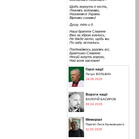
Щобъ вернути іі честь,
Ляжемъ головами,
Назовемся Украіни
Вірними синами!
Душу, тіло и д.
Наші браття Славяне
Вже за зброю взялись;
Не діжде ніхто, щобъ ми
По-заду зістались.
Поєднаймось разомъ всі,
Братчики-Славяне:
Нехай гинуть вороги,
Най воля настане!
Герої нації
Петро ВОЛЬВАЧ
24.06.2026
Вороги нації
ВАЛЄРІЙ БАСИРОВ
06.04.2026
Меморіал
Пам’яті Леся Качковського
11.05.2026