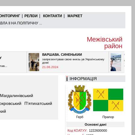
|
|
|
ОНІТОРИНГ
РЕЛІЗИ
КОНТАКТИ
МАРКЕТ
ЛА ІІ НА ПОЛІТИЧНУ ...
Межівський
район
ВАРШАВА. СИНЕНЬКИЙ
ОРБАН ПРО
запрезентував свою книзь ув Українському
Дуже важливо
домі
Угорщині, бо
багато хто де
21.06.2024
11.06.2024
ІНФОРМАЦІЯ
Магдалинівський
окровський
П’ятихатський
кий
Герб
Прапор
Основні дані
Код КОАТУУ:
1222600000