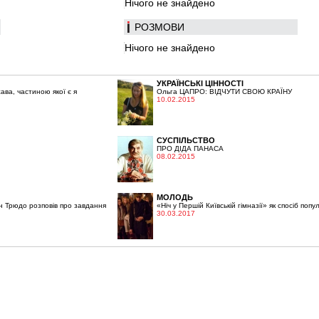
Нічого не знайдено
РОЗМОВИ
Нічого не знайдено
УКРАЇНСЬКІ ЦІННОСТІ
ва, частиною якої є я
Ольга ЦАПРО: ВІДЧУТИ СВОЮ КРАЇНУ
10.02.2015
СУСПІЛЬСТВО
ПРО ДІДА ПАНАСА
08.02.2015
МОЛОДЬ
н Трюдо розповів про завдання
«Ніч у Першій Київській гімназії» як спосіб попул
30.03.2017