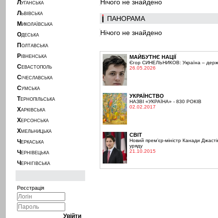
Нічого не знайдено
Л
УГАНСЬКА
Л
ЬВІВСЬКА
ПАНОРАМА
М
ИКОЛАЇВСЬКА
Нічого не знайдено
О
ДЕСЬКА
П
ОЛТАВСЬКА
Р
ІВНЕНСЬКА
МАЙБУТНЄ НАЦІЇ
Єгор СИНЕЛЬНИКОВ: Україна – держа
С
ЕВАСТОПОЛЬ
26.05.2026
С
ІЧЕСЛАВСЬКА
С
УМСЬКА
УКРАЇНСТВО
Т
ЕРНОПІЛЬСЬКА
НАЗВІ «УКРАЇНА» - 830 РОКІВ
02.02.2017
Х
АРКІВСЬКА
Х
ЕРСОНСЬКА
Х
МЕЛЬНИЦЬКА
СВІТ
Новий прем’єр-міністр Канади Джасті
Ч
ЕРКАСЬКА
уряду
21.10.2015
Ч
ЕРНІВЕЦЬКА
Ч
ЕРНІГІВСЬКА
Реєстрація