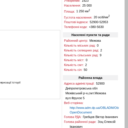
Утворений:
1923
Населення:
25 000
2
Площа:
1 250 км
2
Густота населення:
20 осіб/км
Поштові індекси:
52900-52953
Телефонні коди:
+380-5630
Населені пункти та ради
Районний центр:
Межова
Кількість міських рад:
0
Кількість селищних рад:
2
Кількість сільських рад:
9
Кількість міст:
0
Кількість смт:
2
Кількість сіл:
50
Районна влада
яризації історії
Адреса адміністрації:
52900
Дніпропетровська обл
Межівський р-н,смт.Межова
вул.Фрунзе 5
Веб-сторінка:
http://www.adm.dp.ua/OBLADM/Obldp.ns
OpenDocument
Голова РДА:
Гребцов Віктор Іванович
Голова районної ради:
Зоц Олексій
Іванович