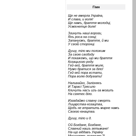
Гімн
Ще не вмерла Україна,
И слава, и воля!
Ще намъ, браття-молодці,
Усміхнетця доля!
Згинуть наші вороги,
Якъ роса на сонці;
Запануємъ, браття, й ми
У своій сторонці.
Душу, тіло ми положим
За свою свободу
И покажемъ, що ми браття
Козацького роду.
Гей-гей, браття миле,
Нумо братися за діло!
Гей-гей пора встати,
Пора волю добувати!
Наливайко, Залізнякъ
И Тарасі Трясило
Кличуть насъ изъ-за могилъ
На святеє діло.
Изгадаймо славну смертъ
Лицарства-козацтва,
Щобъ не втратить марне намъ
Своего юнацтва.
Душу, тіло и д.
Ой Богдане, Богдане,
Славний нашъ гетьмане!
На-що віддавъ Україну
Москалямъ поганимъ?!