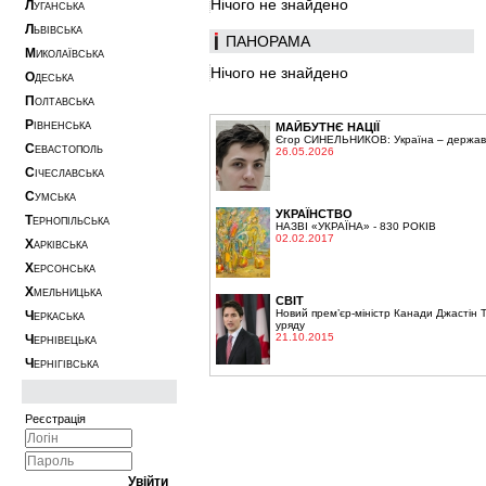
Нічого не знайдено
Л
УГАНСЬКА
Л
ЬВІВСЬКА
ПАНОРАМА
М
ИКОЛАЇВСЬКА
Нічого не знайдено
О
ДЕСЬКА
П
ОЛТАВСЬКА
Р
ІВНЕНСЬКА
МАЙБУТНЄ НАЦІЇ
Єгор СИНЕЛЬНИКОВ: Україна – держава,
С
ЕВАСТОПОЛЬ
26.05.2026
С
ІЧЕСЛАВСЬКА
С
УМСЬКА
УКРАЇНСТВО
Т
ЕРНОПІЛЬСЬКА
НАЗВІ «УКРАЇНА» - 830 РОКІВ
02.02.2017
Х
АРКІВСЬКА
Х
ЕРСОНСЬКА
Х
МЕЛЬНИЦЬКА
СВІТ
Новий прем’єр-міністр Канади Джастін 
Ч
ЕРКАСЬКА
уряду
21.10.2015
Ч
ЕРНІВЕЦЬКА
Ч
ЕРНІГІВСЬКА
Реєстрація