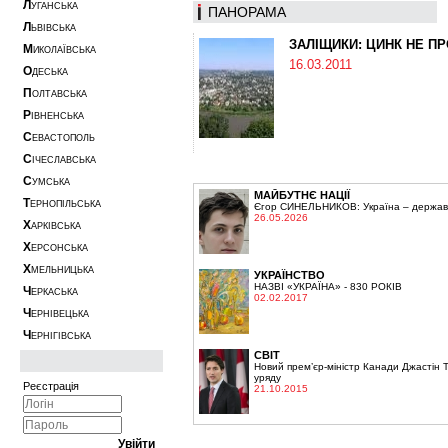
Л
УГАНСЬКА
ПАНОРАМА
Л
ЬВІВСЬКА
ЗАЛІЩИКИ: ЦИНК НЕ П
М
ИКОЛАЇВСЬКА
16.03.2011
О
ДЕСЬКА
П
ОЛТАВСЬКА
Р
ІВНЕНСЬКА
С
ЕВАСТОПОЛЬ
С
ІЧЕСЛАВСЬКА
С
УМСЬКА
МАЙБУТНЄ НАЦІЇ
Т
ЕРНОПІЛЬСЬКА
Єгор СИНЕЛЬНИКОВ: Україна – держава,
26.05.2026
Х
АРКІВСЬКА
Х
ЕРСОНСЬКА
Х
МЕЛЬНИЦЬКА
УКРАЇНСТВО
НАЗВІ «УКРАЇНА» - 830 РОКІВ
Ч
ЕРКАСЬКА
02.02.2017
Ч
ЕРНІВЕЦЬКА
Ч
ЕРНІГІВСЬКА
СВІТ
Новий прем’єр-міністр Канади Джастін 
уряду
Реєстрація
21.10.2015