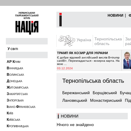
УКРАЇНСЬКИЙ
|
НОВИНИ
ПАРЛАМЕНТСЬКИЙ
КЛУБ
Тернопільська
За
Україна
область
ра
У
СВІТІ
ТРАМП ЯК КОЗИР ДЛЯ УКРАЇНИ
рипинити постачання
Є добре відомий англійський вислів В«trump
очікувалось з 2021-го
cardВ». Перекладається - козирна карта. На
А
Р
К
РИМ
мою ...
В
03.12.2024
ІННИЦЬКА
В
ОЛИНСЬКА
Тернопільська область
Д
ОНЕЦЬКА
Ж
ИТОМИРСЬКА
Бережанський
Борщівський
Бучац
З
АКАРПАТСЬКА
Лановецький
Монастириський
Пі
З
АПОРІЗЬКА
І
Ф
ВАНО-
РАНКІВСЬКА
К
ИЇВ
НОВИНИ
К
ИЇВСЬКА
Нічого не знайдено
К
РОПИВНИЦЬКА