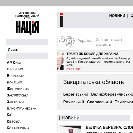
УКРАЇНСЬКИЙ
|
НОВИНИ
ПАРЛАМЕНТСЬКИЙ
КЛУБ
Закарпатська
Україна
область
У
СВІТІ
ОВА
ТРАМП ЯК КОЗИР ДЛЯ УКРАЇНИ
шив припинити постачання
Є добре відомий англійський вислів В«trump
Як і очікувалось з 2021-го
cardВ». Перекладається - козирна карта. На
А
Р
К
РИМ
мою ...
В
03.12.2024
ІННИЦЬКА
В
ОЛИНСЬКА
Закарпатська область
Д
ОНЕЦЬКА
Ж
ИТОМИРСЬКА
Берегівський
Великоберезнянськи
З
АКАРПАТСЬКА
Рахівський
Свалявський
Тячівськ
З
АПОРІЗЬКА
І
Ф
ВАНО-
РАНКІВСЬКА
К
ИЇВ
НОВИНИ
К
ИЇВСЬКА
ВЕЛИКА БЕРЕЗНА. СЛО
К
РОПИВНИЦЬКА
відкрили почесне консул