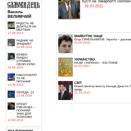
Хусті на Закарпатті сколи
16.03.2011
Василь
ВЕЛИМЧИЙ
РАДІСТЬ НЕ
ДІЛИТЬСЯ НА
МЕРТВИХ
17.08.2014
МАЙБУТНЄ НАЦІЇ
Єгор СИНЕЛЬНИКОВ: Україна – держава,
РАДНИК ЧИ
26.05.2026
ЗРАДНИК?
16.08.2014
КОЖЕН
ГОРДУН
УКРАЇНСТВО
ОТРИМАЄ
НАЗВІ «УКРАЇНА» - 830 РОКІВ
СВОЮ КУЛЮ
02.02.2017
15.08.2014
РИБОЛОВЛЯ?
ТА НЕ
ПИТАННЯ
СВІТ
14.08.2014
Новий прем’єр-міністр Канади Джастін 
уряду
СЕРЕДА, 13
21.10.2015
13.08.2014
АРЕШТ
РЯБЧЕНКА --
ПОГАНИЙ
ЗНАК ДЛЯ
УСРАЧОВА
12.08.2014