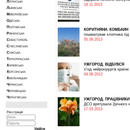
Л
УГАНСЬКА
18.11.2013
Л
ЬВІВСЬКА
М
ИКОЛАЇВСЬКА
О
ДЕСЬКА
П
ОЛТАВСЬКА
КОРИТНЯНИ. КОМБАЙН
Р
ІВНЕНСЬКА
пошматував хлопчика під
05.08.2013
С
ЕВАСТОПОЛЬ
С
ІЧЕСЛАВСЬКА
С
УМСЬКА
Т
ЕРНОПІЛЬСЬКА
УЖГОРОД. ВІДБУВСЯ
Х
АРКІВСЬКА
з’їзд нейрохірургів країни
Х
ЕРСОНСЬКА
04.08.2013
Х
МЕЛЬНИЦЬКА
Ч
ЕРКАСЬКА
Ч
ЕРНІВЕЦЬКА
Ч
ЕРНІГІВСЬКА
УЖГОРОД. ПРАЦІВНИКИ
ДСО врятували 2річного 
17.03.2013
Реєстрація