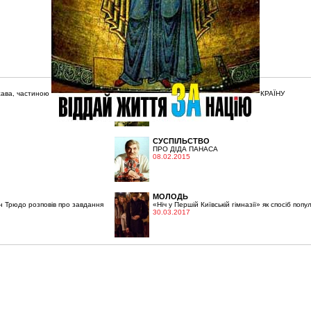
УКРАЇНСЬКІ ЦІННОСТІ
ва, частиною якої є я
Ольга ЦАПРО: ВІДЧУТИ СВОЮ КРАЇНУ
10.02.2015
СУСПІЛЬСТВО
ПРО ДІДА ПАНАСА
08.02.2015
МОЛОДЬ
н Трюдо розповів про завдання
«Ніч у Першій Київській гімназії» як спосіб попул
30.03.2017