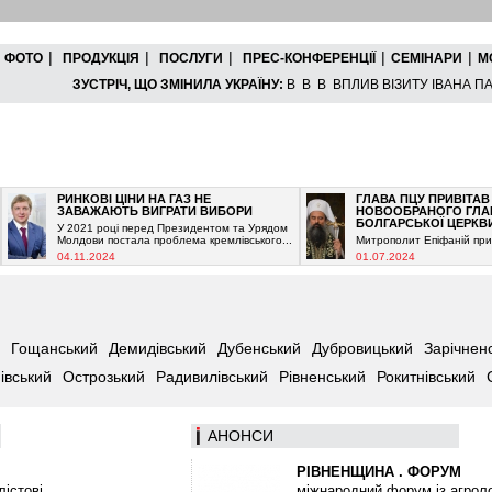
|
|
|
|
|
ФОТО
ПРОДУКЦІЯ
ПОСЛУГИ
ПРЕС-КОНФЕРЕНЦІЇ
СЕМІНАРИ
М
ЗУСТРІЧ, ЩО ЗМІНИЛА УКРАЇНУ:
В В В ВПЛИВ ВІЗИТУ ІВАНА ПАВ
РИНКОВІ ЦІНИ НА ГАЗ НЕ
ГЛАВА ПЦУ ПРИВІТАВ
ЗАВАЖАЮТЬ ВИГРАТИ ВИБОРИ
НОВООБРАНОГО ГЛАВУ
БОЛГАРСЬКОЇ ЦЕРКВИ
У 2021 році перед Президентом та Урядом
Молдови постала проблема кремлівського...
Митрополит Епіфаній привітав..
04.11.2024
01.07.2024
Гощанський
Демидівський
Дубенський
Дубровицький
Зарічнен
івський
Острозький
Радивилівський
Рівненський
Рокитнівський
АНOНСИ
РІВНЕНЩИНА . ФОРУМ
лістові
міжнародний форум із агроло