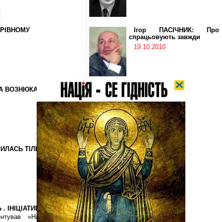
 РІВНОМУ
Ігор ПАСІЧНИК: Про
спрацьовують завжди
19.10.2010
ПА ВОЗНЮКА ПРАЦЮЮТЬ
ШИЛАСЬ ТІЛЬКИ ДАТА
. ІНІЦІАТИВА
нтував «Народну Раду