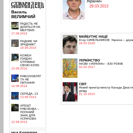
України»
29.03.2013
Василь
ВЕЛИМЧИЙ
РАДІСТЬ НЕ
ДІЛИТЬСЯ НА
МЕРТВИХ
17.08.2014
МАЙБУТНЄ НАЦІЇ
Єгор СИНЕЛЬНИКОВ: Україна – держа
РАДНИК ЧИ
26.05.2026
ЗРАДНИК?
16.08.2014
КОЖЕН
ГОРДУН
УКРАЇНСТВО
ОТРИМАЄ
НАЗВІ «УКРАЇНА» - 830 РОКІВ
СВОЮ КУЛЮ
02.02.2017
15.08.2014
РИБОЛОВЛЯ?
ТА НЕ
ПИТАННЯ
СВІТ
14.08.2014
Новий прем’єр-міністр Канади Джасті
уряду
СЕРЕДА, 13
21.10.2015
13.08.2014
АРЕШТ
РЯБЧЕНКА --
ПОГАНИЙ
ЗНАК ДЛЯ
УСРАЧОВА
12.08.2014