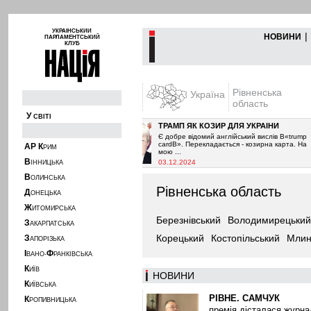
УКРАЇНСЬКИЙ
|
НОВИНИ
ПАРЛАМЕНТСЬКИЙ
КЛУБ
Рівненська
Україна
область
У
СВІТІ
ВА
ТРАМП ЯК КОЗИР ДЛЯ УКРАЇНИ
в припинити постачання
Є добре відомий англійський вислів В«trump
к і очікувалось з 2021-го
cardВ». Перекладається - козирна карта. На
А
Р
К
РИМ
мою ...
В
03.12.2024
ІННИЦЬКА
В
ОЛИНСЬКА
Рівненська область
Д
ОНЕЦЬКА
Ж
ИТОМИРСЬКА
Березнівський
Володимирецький
З
АКАРПАТСЬКА
Корецький
Костопільський
Млин
З
АПОРІЗЬКА
І
Ф
ВАНО-
РАНКІВСЬКА
К
ИЇВ
НОВИНИ
К
ИЇВСЬКА
РІВНЕ. САМЧУК
К
РОПИВНИЦЬКА
премія дісталася журна