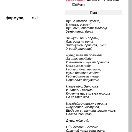
Юрійович
Гімн
 формули, які
Ще не вмерла Україна,
И слава, и воля!
Ще намъ, браття-молодці,
Усміхнетця доля!
Згинуть наші вороги,
Якъ роса на сонці;
Запануємъ, браття, й ми
У своій сторонці.
Душу, тіло ми положим
За свою свободу
И покажемъ, що ми браття
Козацького роду.
Гей-гей, браття миле,
Нумо братися за діло!
Гей-гей пора встати,
Пора волю добувати!
Наливайко, Залізнякъ
И Тарасі Трясило
Кличуть насъ изъ-за могилъ
На святеє діло.
Изгадаймо славну смертъ
Лицарства-козацтва,
Щобъ не втратить марне намъ
Своего юнацтва.
Душу, тіло и д.
Ой Богдане, Богдане,
Славний нашъ гетьмане!